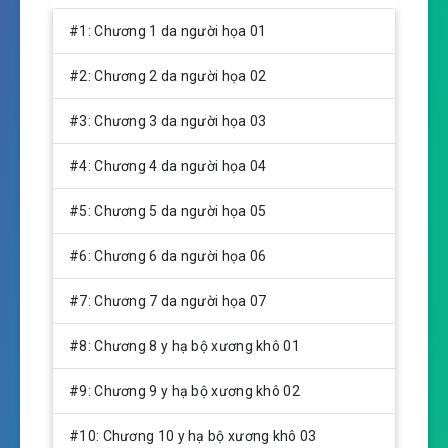
P
M
S
l
u
e
#1: Chương 1 da người họa 01
a
t
t
y
e
t
#2: Chương 2 da người họa 02
i
n
#3: Chương 3 da người họa 03
g
s
#4: Chương 4 da người họa 04
#5: Chương 5 da người họa 05
#6: Chương 6 da người họa 06
#7: Chương 7 da người họa 07
#8: Chương 8 y hạ bộ xương khô 01
#9: Chương 9 y hạ bộ xương khô 02
#10: Chương 10 y hạ bộ xương khô 03