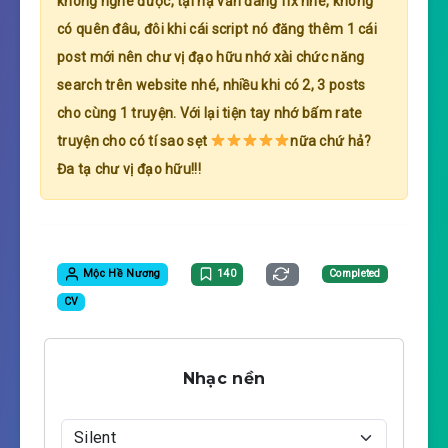
không nghe được, tại hạ vẫn đang fix nhé, không
có quên đâu, đôi khi cái script nó đăng thêm 1 cái
post mới nên chư vị đạo hữu nhớ xài chức năng
search trên website nhé, nhiều khi có 2, 3 posts
cho cùng 1 truyện. Với lại tiện tay nhớ bấm rate
truyện cho có tí sao sẹt
nữa chứ hả?
Đa tạ chư vị đạo hữu!!!
Mộc Hề Nương
140
Completed
CV
Nhạc nền