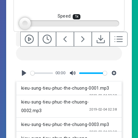
n
g
Speed:
1
x
s
00:00
P
M
S
l
u
e
kieu-sung-tieu-phuc-the-chuong-0001.mp3
a
t
t
2019-02-04 02:38
y
e
t
kieu-sung-tieu-phuc-the-chuong-
i
2019-02-04 02:38
0002.mp3
n
g
kieu-sung-tieu-phuc-the-chuong-0003.mp3
s
2019-02-04 02:38