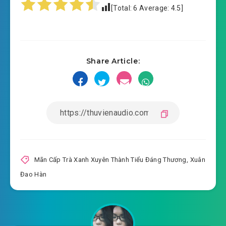
[Total:
6
Average:
4.5
]
2020-08-16 14:23
#16: Chương 16 【16】
2020-08-16 14:23
#17: Chương 17 【17】
Share Article:
2020-08-16 14:23
#18: Chương 18 【18】
2020-08-16 14:24
#19: Chương 19 【19】
2020-08-16 14:24
#20: Chương 20 【20】
2020-08-16 14:25
#21: 21, 【21】
2020-08-16 14:25
#22: 22, 【22】 canh một
Mãn Cấp Trà Xanh Xuyên Thành Tiểu Đáng Thương
,
Xuân
Đao Hàn
2020-08-16 14:25
#23: 23, 【23】 canh hai
2020-08-16 14:25
#24: 24, 【24】 canh ba
2020-08-16 14:26
#25: 25, 【25】 canh một