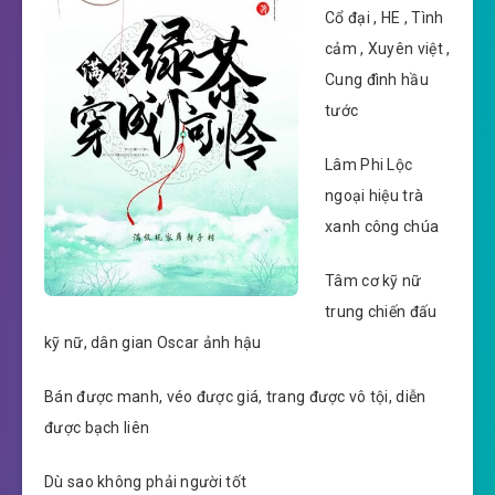
Cổ đại , HE , Tình
cảm , Xuyên việt ,
Cung đình hầu
tước
Lâm Phi Lộc
ngoại hiệu trà
xanh công chúa
Tâm cơ kỹ nữ
trung chiến đấu
kỹ nữ, dân gian Oscar ảnh hậu
Bán được manh, véo được giá, trang được vô tội, diễn
được bạch liên
Dù sao không phải người tốt