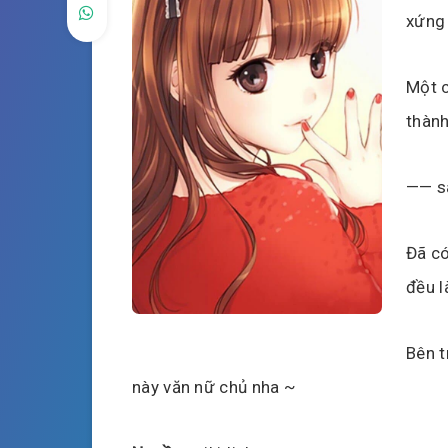
xứng
Một c
thành
—— sá
Đã c
đều l
Bên t
này văn nữ chủ nha ~