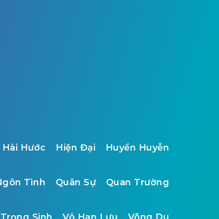
Hài Hước
Hiện Đại
Huyền Huyễn
Ngôn Tình
Quân Sự
Quan Trường
Trọng Sinh
Vô Hạn Lưu
Võng Du