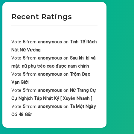
Recent Ratings
Vote
5
from
anonymous
on
Tinh Tế Rách
Nát Nữ Vương
Vote
5
from
anonymous
on
Sau khi bị vả
mặt, nữ phụ trèo cao được nam chính
Vote
5
from
anonymous
on
Trộm Đạo
Vạn Giới
Vote
5
from
anonymous
on
Nữ Trang Cự
Cự Nghịch Tập Nhật Ký [ Xuyên Nhanh ]
Vote
5
from
anonymous
on
Ta Một Ngày
Có 48 Giờ