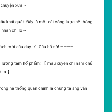
 chuyện xưa ~
âu khái quát: Đây là một cái công lược hệ thống
 nhân chi lộ ~
ch mới cầu duy trì! Cầu hổ sờ! ————
ó lương tâm hố phẩm: 【 mau xuyên chi nam chủ
à ta 】
rong hệ thống quân chính là chúng ta áng văn