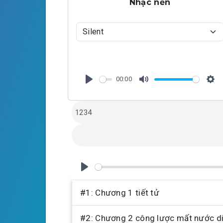
Nhạc nền
00:00
P
M
S
l
u
e
a
t
t
y
e
t
i
n
g
P
s
l
#1: Chương 1 tiết tử
a
#2: Chương 2 công lược mất nước di
y