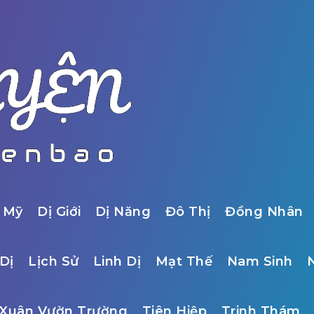
 Mỹ
Dị Giới
Dị Năng
Đô Thị
Đồng Nhân
Dị
Lịch Sử
Linh Dị
Mạt Thế
Nam Sinh
Xuân Vườn Trường
Tiên Hiệp
Trinh Thám