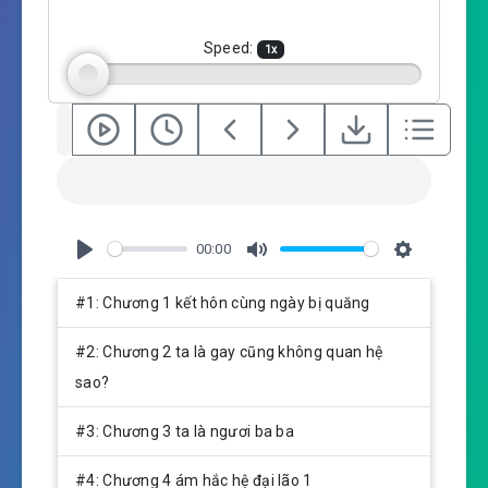
n
g
Speed:
1
x
s
00:00
P
M
S
l
u
e
#1: Chương 1 kết hôn cùng ngày bị quăng
a
t
t
y
e
t
#2: Chương 2 ta là gay cũng không quan hệ
i
sao?
n
g
#3: Chương 3 ta là ngươi ba ba
s
#4: Chương 4 ám hắc hệ đại lão 1