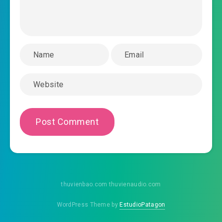
#44: Chương 44 ám hắc hệ đại lão 41
#45: Chương 45 ám hắc hệ đại lão 42
#46: Chương 46 ám hắc hệ đại lão 43
#47: Chương 47 ám hắc hệ đại lão 44
#48: Chương 48 ám hắc hệ đại lão 45
#49: Chương 49 ám hắc hệ đại lão 46
#50: Chương 50 ám hắc hệ đại lão 47
#51: Chương 51 ám hắc hệ đại lão 48
#52: Chương 52 tàn bạo Thái Tử 1
thuvienbao.com thuvienaudio.com
#53: Chương 53 tàn bạo Thái Tử 2
WordPress Theme by
EstudioPatagon