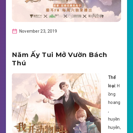
November 23, 2019
Năm Ấy Tui Mở Vườn Bách
Thú
Thể
loại:
H
ồng
hoang
,
huyền
huyễn,