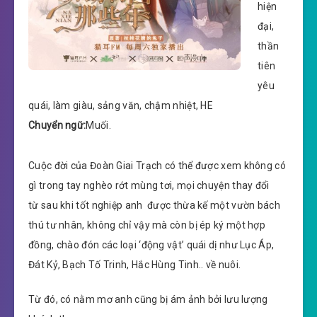
hiện
đại,
thần
tiên
yêu
quái, làm giàu, sảng văn, chậm nhiệt, HE
Chuyển ngữ:
Muối.
Cuộc đời của Đoàn Giai Trạch có thể được xem không có
gì trong tay nghèo rớt mùng tơi, mọi chuyện thay đổi
từ sau khi tốt nghiệp anh được thừa kế một vườn bách
thú tư nhân, không chỉ vậy mà còn bị ép ký một hợp
đồng, chào đón các loại ‘động vật’ quái dị như Lục Áp,
Đát Kỷ, Bạch Tố Trinh, Hắc Hùng Tinh.. về nuôi.
Từ đó, có nằm mơ anh cũng bị ám ảnh bởi lưu lượng