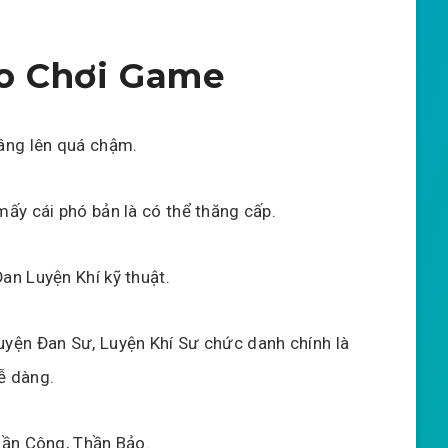
o Chơi Game
âng lên quá chậm.
mấy cái phó bản là có thể thăng cấp.
an Luyện Khí kỹ thuật.
yện Đan Sư, Luyện Khí Sư chức danh chính là
ễ dàng.
hần Công, Thần Bảo.