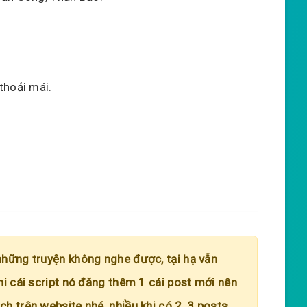
thoải mái.
những truyện không nghe được, tại hạ vẫn
hi cái script nó đăng thêm 1 cái post mới nên
h trên website nhé, nhiều khi có 2, 3 posts