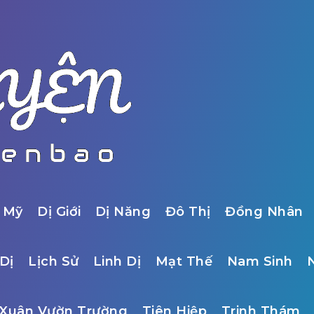
 Mỹ
Dị Giới
Dị Năng
Đô Thị
Đồng Nhân
Dị
Lịch Sử
Linh Dị
Mạt Thế
Nam Sinh
Xuân Vườn Trường
Tiên Hiệp
Trinh Thám