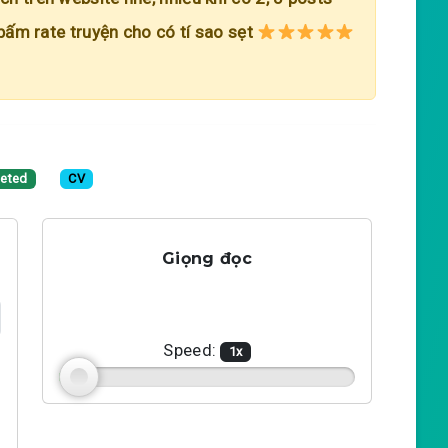
 bấm rate truyện cho có tí sao sẹt
eted
CV
Giọng đọc
Speed:
1
x