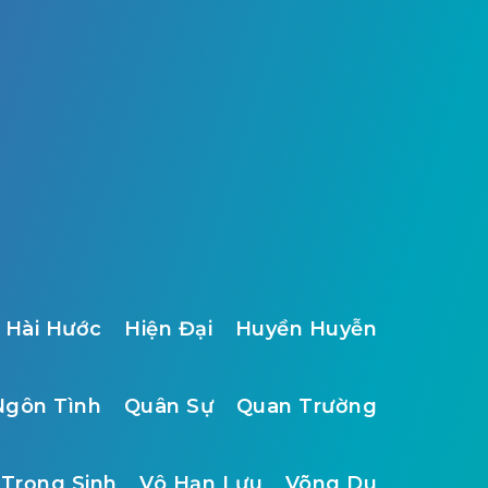
Hài Hước
Hiện Đại
Huyền Huyễn
Ngôn Tình
Quân Sự
Quan Trường
Trọng Sinh
Vô Hạn Lưu
Võng Du