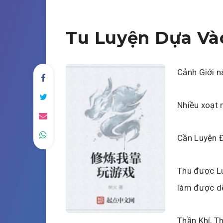
Tu Luyện Dựa Và
Cảnh Giới n
Nhiều xoạt 
Cần Luyện Đ
Thu được Lu
làm được d
Thần Khí, T