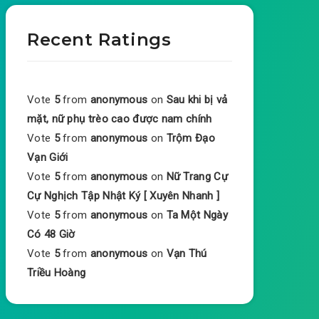
Recent Ratings
Vote
5
from
anonymous
on
Sau khi bị vả
mặt, nữ phụ trèo cao được nam chính
Vote
5
from
anonymous
on
Trộm Đạo
Vạn Giới
Vote
5
from
anonymous
on
Nữ Trang Cự
Cự Nghịch Tập Nhật Ký [ Xuyên Nhanh ]
Vote
5
from
anonymous
on
Ta Một Ngày
Có 48 Giờ
Vote
5
from
anonymous
on
Vạn Thú
Triều Hoàng