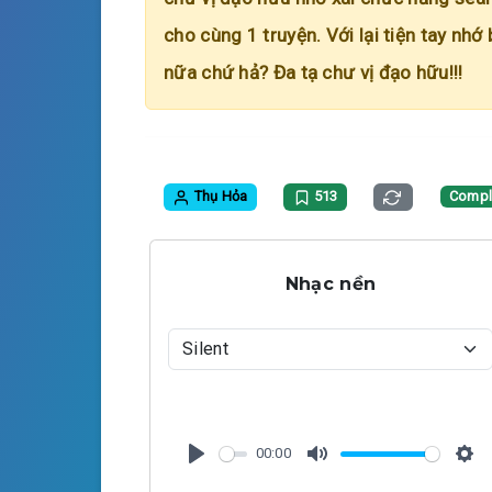
cho cùng 1 truyện. Với lại tiện tay nhớ
nữa chứ hả? Đa tạ chư vị đạo hữu!!!
Thụ Hỏa
513
Compl
Nhạc nền
00:00
P
M
S