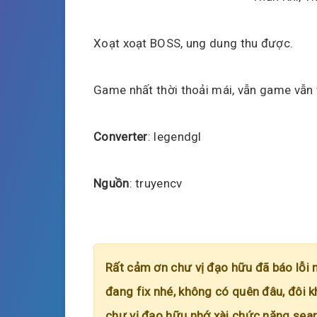
Xoạt xoạt BOSS, ung dung thu được.
Game nhất thời thoải mái, vẫn game vẫn 
Converter
: legendgl
Nguồn
: truyencv
Rất cảm ơn chư vị đạo hữu đã báo lỗi 
đang fix nhé, không có quên đâu, đôi k
chư vị đạo hữu nhớ xài chức năng searc