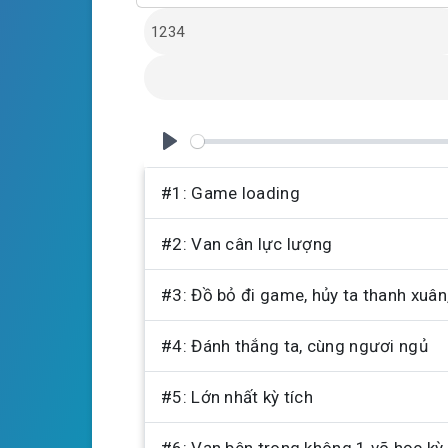
l
u
e
a
t
t
y
e
t
i
n
g
P
s
l
#1: Game loading
a
#2: Van cân lực lượng
y
#3: Đồ bỏ đi game, hủy ta thanh xuân,
#4: Đánh thắng ta, cùng ngươi ngủ
#5: Lớn nhất kỳ tích