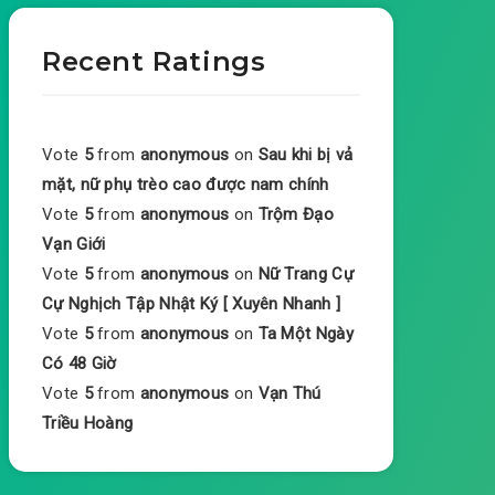
Recent Ratings
Vote
5
from
anonymous
on
Sau khi bị vả
mặt, nữ phụ trèo cao được nam chính
Vote
5
from
anonymous
on
Trộm Đạo
Vạn Giới
Vote
5
from
anonymous
on
Nữ Trang Cự
Cự Nghịch Tập Nhật Ký [ Xuyên Nhanh ]
Vote
5
from
anonymous
on
Ta Một Ngày
Có 48 Giờ
Vote
5
from
anonymous
on
Vạn Thú
Triều Hoàng