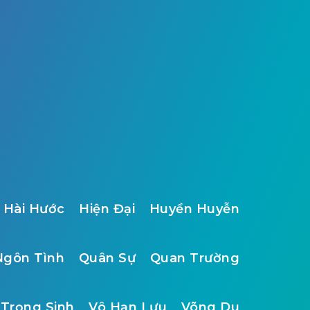
Hài Hước
Hiện Đại
Huyền Huyễn
Ngôn Tình
Quân Sự
Quan Trường
Trọng Sinh
Vô Hạn Lưu
Võng Du