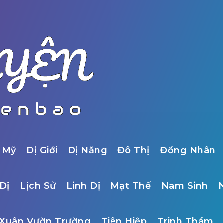
 Mỹ
Dị Giới
Dị Năng
Đô Thị
Đồng Nhân
Dị
Lịch Sử
Linh Dị
Mạt Thế
Nam Sinh
Xuân Vườn Trường
Tiên Hiệp
Trinh Thám