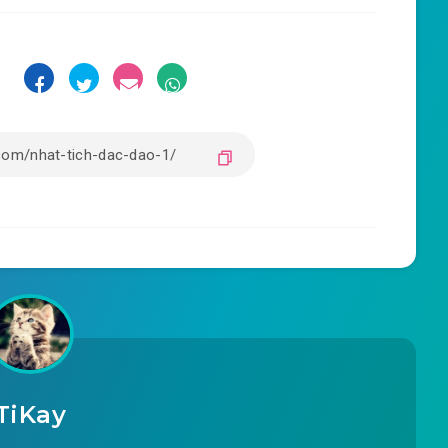
:
TiKay