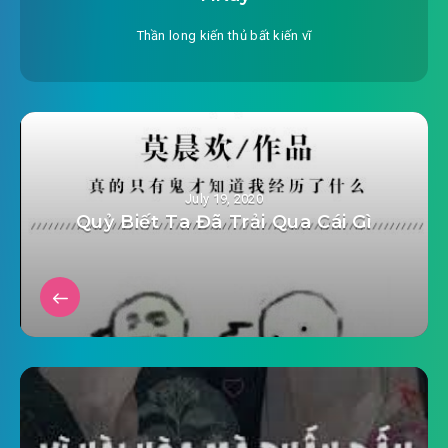
Thần long kiến thủ bất kiến vĩ
July 19, 2020
Quỷ Biết Ta Đã Trải Qua Cái Gì