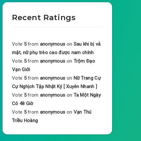
Recent Ratings
Vote
5
from
anonymous
on
Sau khi bị vả
mặt, nữ phụ trèo cao được nam chính
Vote
5
from
anonymous
on
Trộm Đạo
Vạn Giới
Vote
5
from
anonymous
on
Nữ Trang Cự
Cự Nghịch Tập Nhật Ký [ Xuyên Nhanh ]
Vote
5
from
anonymous
on
Ta Một Ngày
Có 48 Giờ
Vote
5
from
anonymous
on
Vạn Thú
Triều Hoàng