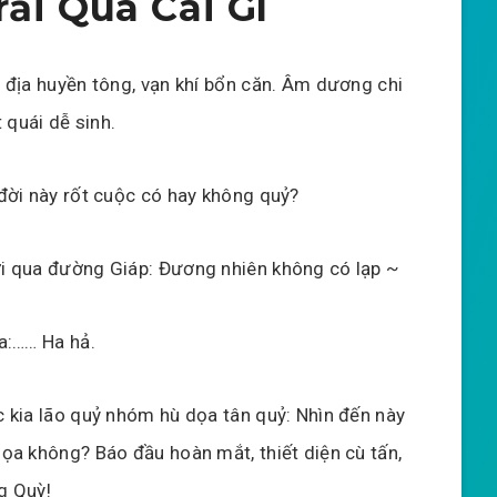
rải Qua Cái Gì
 địa huyền tông, vạn khí bổn căn. Âm dương chi
t quái dễ sinh.
đời này rốt cuộc có hay không quỷ?
 qua đường Giáp: Đương nhiên không có lạp ~
a:…… Ha hả.
 kia lão quỷ nhóm hù dọa tân quỷ: Nhìn đến này
ọa không? Báo đầu hoàn mắt, thiết diện cù tấn,
g Quỳ!