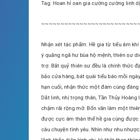
Tag: Hoan hỉ oan gia cường cường linh dị
~~~~~~~~~~~~~~~~~~~~~~~~~
Nhận xét tác phẩm: Hề gia từ tiểu âm kh
ý quăng ngã hư bùa hộ mệnh, thiên sư diệ
trợ. Bắt quỷ thiên sư đều là chính thức
bảo cửa hàng, bát quái tiểu báo mỗi ngày
hạn cuối, nhận thức một đám cùng đáng 
Dắt linh, nhị trọng thân, Tần Thủy Hoàng 
chậm rãi rộng mở. Bổn văn làm một thiên 
được cực âm thân thể hề gia cùng được x
câu chuyện tình yêu. Nhìn như nhu nhược h
lãnh khốc diệp kính chi, kỳ thật thẹn t