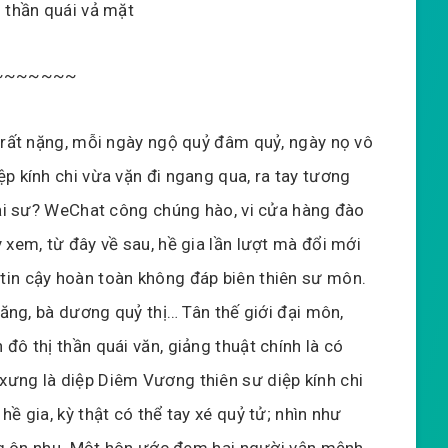
 thần quái vả mặt
~~~~~~~
í rất nặng, mỗi ngày ngộ quỷ đâm quỷ, ngày nọ vô
p kính chi vừa vặn đi ngang qua, ra tay tương
 đại sư? WeChat công chúng hào, vi cửa hàng đào
 xem, từ đây về sau, hề gia lần lượt mà đổi mới
tin cậy hoàn toàn không đáp biên thiên sư môn.
lăng, bà dương quỷ thị… Tân thế giới đại môn,
đô thị thần quái văn, giảng thuật chính là có
ưng là diệp Diêm Vương thiên sư diệp kính chi
ề gia, kỳ thật có thể tay xé quỷ tử; nhìn như
hùng ôn nhu. Một hôn ước đem hai người vận mệnh