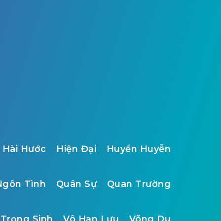
Hài Hước
Hiện Đại
Huyền Huyễn
Ngôn Tình
Quân Sự
Quan Trường
Trọng Sinh
Vô Hạn Lưu
Võng Du