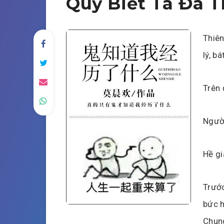
Quỷ Biết Ta Đã T
Thiên
lý, bá
Trên 
Người
Hề gi
Trước
bức h
Chun