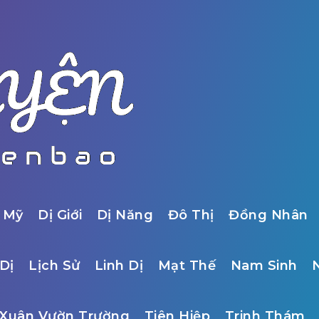
 Mỹ
Dị Giới
Dị Năng
Đô Thị
Đồng Nhân
Dị
Lịch Sử
Linh Dị
Mạt Thế
Nam Sinh
Xuân Vườn Trường
Tiên Hiệp
Trinh Thám