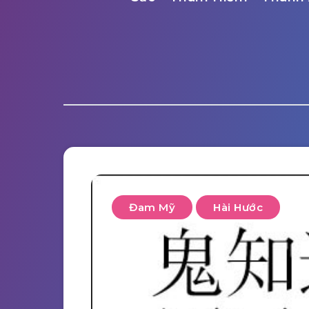
Đam Mỹ
Hài Hước