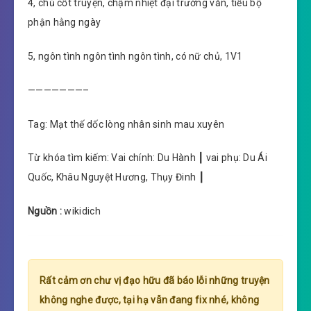
4, chủ cốt truyện, chậm nhiệt đại trường văn, tiểu bộ
phận hằng ngày
5, ngôn tình ngôn tình ngôn tình, có nữ chủ, 1V1
———————–
Tag: Mạt thế dốc lòng nhân sinh mau xuyên
Từ khóa tìm kiếm: Vai chính: Du Hành ┃ vai phụ: Du Ái
Quốc, Khâu Nguyệt Hương, Thụy Đinh ┃
Nguồn :
wikidich
Rất cảm ơn chư vị đạo hữu đã báo lỗi những truyện
không nghe được, tại hạ vẫn đang fix nhé, không