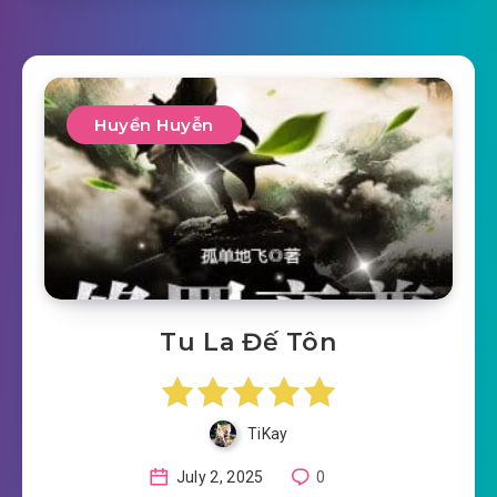
Huyền Huyễn
Tu La Đế Tôn
TiKay
July 2, 2025
0