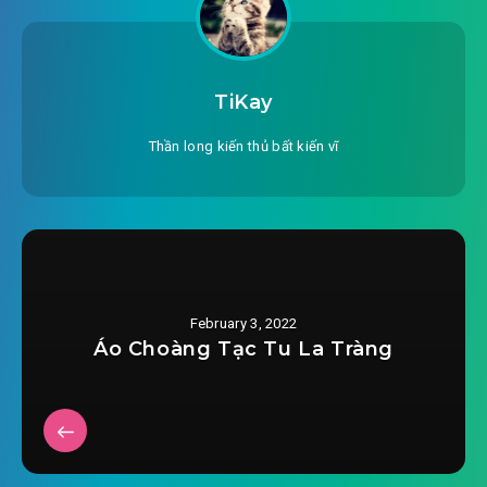
#25: Tộc trưởng Thẩm Hoán Trì (hai)
#26: Hỏa Mộc Song Linh căn
TiKay
#27: Chỉ điểm Luyện khí
Thần long kiến thủ bất kiến vĩ
#28: Kiểm kê thu hoạch
#29: Tàng Kinh các
#30: Thú noãn ấp
February 3, 2022
#31: Tìm kiếm Linh Thú đại
Áo Choàng Tạc Tu La Tràng
#32: Lang chu kết kén
#33: Nhị giai Thượng phẩm Luyện Đan sư
#34: Luyện đan truyền thừa