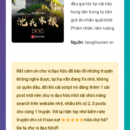
đầu gia tộc tại cái này
hung tàn trong tu tiên
giới ẩn nhẫn quật khởi.
Phàm nhân, làm ruộng.
Nguồn:
tangthuvien.vn
Rất cảm ơn chư vị đạo hữu đã báo lỗi những truyện
không nghe được, tại hạ vẫn đang fix nhé, không
có quên đâu, đôi khi cái script nó đăng thêm 1 cái
post mới nên chư vị đạo hữu nhớ xài chức năng
search trên website nhé, nhiều khi có 2, 3 posts
cho cùng 1 truyện. Với lại tiện tay nhớ bấm rate
truyện cho có tí sao sẹt
nữa chứ hả?
Đa tạ chư vị đạo hữu!!!