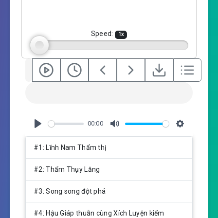
i
n
g
Speed:
1
x
s
00:00
P
M
S
l
u
e
#1: Lĩnh Nam Thẩm thị
a
t
t
y
e
t
#2: Thẩm Thụy Lăng
i
n
#3: Song song đột phá
g
s
#4: Hậu Giáp thuẫn cùng Xích Luyện kiếm