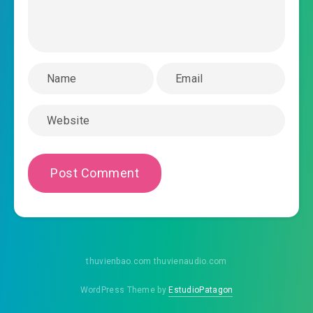
#45: Yêu thú sơ hiện
#46: Giao phong
#47: Yêu thú tạm lui
#48: An bài chiến lược
#49: Sự tình xuất khác thường tất có Đại yêu
#50: Yêu thú cấp ba hiện thân
#51: Huyết chiến yêu cua
#52: Tộc trưởng đến
thuvienbao.com thuvienaudio.com
#53: Thương vong thảm trọng
WordPress Theme by
EstudioPatagon