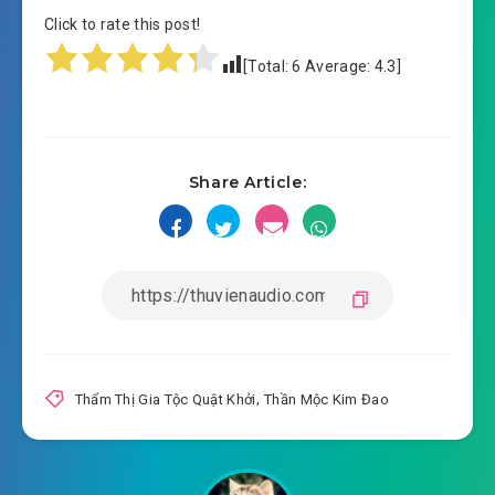
Click to rate this post!
#15: Xuất hải
[Total:
6
Average:
4.3
]
#16: Tao ngộ hải tặc
#17: Cửu Chuyển Kim chi
Share Article:
#18: Ngoại hải tình hình nguy hiểm
#19: Lên đảo tìm thuốc
#20: Hiểm tượng hoàn sinh
#21: U Minh Quỷ liên
#22: Trở về tộc địa
Thẩm Thị Gia Tộc Quật Khởi
,
Thần Mộc Kim Đao
#23: Vân Bích phong
#24: Tộc trưởng Thẩm Hoán Trì (một)