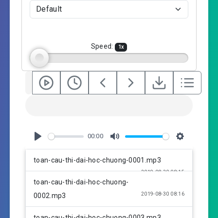
n
g
s
Speed:
1
x
00:00
P
M
S
l
u
e
toan-cau-thi-dai-hoc-chuong-0001.mp3
a
t
t
2019-08-30 08:15
y
e
t
toan-cau-thi-dai-hoc-chuong-
i
2019-08-30 08:16
0002.mp3
n
g
toan-cau-thi-dai-hoc-chuong-0003.mp3