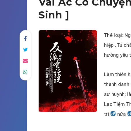
Vai Ác Có Chuyện
Sinh ]
Thể loại: Ng
hiệp , Tu ch
hướng yêu t
Làm thiên h
thanh danh 
sư huynh; l
Lạc Tiệm T
trì
nửa