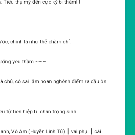
 Tiểu thụ mỹ đến cực kỳ bi thảm! ! !
ược, chính là như thế chăm chỉ.
g hướng yêu thầm ~~~
rí là chủ, có sai lầm hoan nghênh điểm ra cầu ôn
u tử tiên hiệp tu chân trọng sinh
anh, Vô Âm (Huyền Linh Tử) ┃ vai phụ: ┃ cái