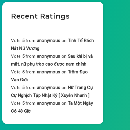
Recent Ratings
Vote
5
from
anonymous
on
Tinh Tế Rách
Nát Nữ Vương
Vote
5
from
anonymous
on
Sau khi bị vả
mặt, nữ phụ trèo cao được nam chính
Vote
5
from
anonymous
on
Trộm Đạo
Vạn Giới
Vote
5
from
anonymous
on
Nữ Trang Cự
Cự Nghịch Tập Nhật Ký [ Xuyên Nhanh ]
Vote
5
from
anonymous
on
Ta Một Ngày
Có 48 Giờ