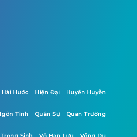
Hài Hước
Hiện Đại
Huyền Huyễn
Ngôn Tình
Quân Sự
Quan Trường
Trọng Sinh
Vô Hạn Lưu
Võng Du