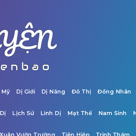
 Mỹ
Dị Giới
Dị Năng
Đô Thị
Đồng Nhân
Dị
Lịch Sử
Linh Dị
Mạt Thế
Nam Sinh
Xuân Vườn Trường
Tiên Hiệp
Trinh Thám