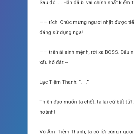
Sau đó. . . Hắn đã bị vai chính nhất kiếm
—— tích! Chúc mừng ngươi nhặt được tiểu
đáng sử dụng nga!
—— trân ái sinh mệnh, rời xa BOSS. Dấu n
xấu hổ đát ~
Lạc Tiệm Thanh: “. . .”
Thiên đạo muốn ta chết, ta lại cứ bất tử!
hoành!
Vô Âm: Tiệm Thanh, ta có lời cùng ngươi 