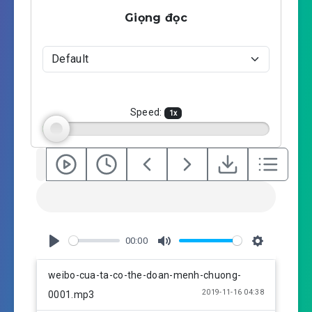
a
t
t
Giọng đọc
y
e
t
i
n
g
s
Speed:
1
x
00:00
P
M
S
l
u
e
weibo-cua-ta-co-the-doan-menh-chuong-
a
t
t
2019-11-16 04:38
0001.mp3
y
e
t