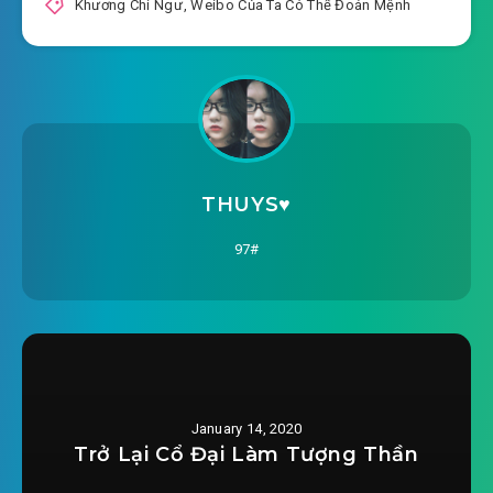
Khương Chi Ngư
,
Weibo Của Ta Có Thể Đoán Mệnh
2019-11-16 04:40
0014.mp3
weibo-cua-ta-co-the-doan-menh-chuong-
2019-11-16 04:40
0015.mp3
weibo-cua-ta-co-the-doan-menh-chuong-
2019-11-16 04:40
0016.mp3
THUYS♥️
weibo-cua-ta-co-the-doan-menh-chuong-
97#
2019-11-16 04:41
0017.mp3
weibo-cua-ta-co-the-doan-menh-chuong-
2019-11-16 04:41
0018.mp3
weibo-cua-ta-co-the-doan-menh-chuong-
January 14, 2020
2019-11-16 04:41
0019.mp3
Trở Lại Cổ Đại Làm Tượng Thần
weibo-cua-ta-co-the-doan-menh-chuong-