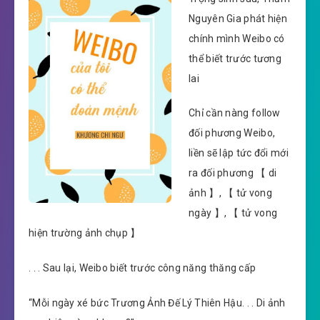
Nguyên Gia phát hiện
chính mình Weibo có
thể biết trước tương
lai
Chỉ cần nàng follow
đối phương Weibo,
liền sẽ lập tức đổi mới
ra đối phương 【 di
ảnh 】, 【 tử vong
ngày 】, 【 tử vong
hiện trường ảnh chụp 】
. . . Sau lại, Weibo biết trước công năng thăng cấp
“Mỗi ngày xé bức Trương Ảnh Đế Lý Thiên Hậu. . . Di ảnh