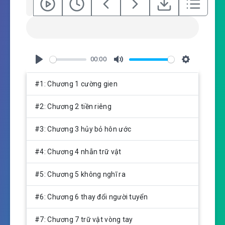
00:00
P
M
S
l
u
e
#1: Chương 1 cường gien
a
t
t
y
e
t
#2: Chương 2 tiền riêng
i
n
#3: Chương 3 hủy bỏ hôn ước
g
s
#4: Chương 4 nhẫn trữ vật
#5: Chương 5 không nghĩ ra
#6: Chương 6 thay đổi người tuyển
#7: Chương 7 trữ vật vòng tay