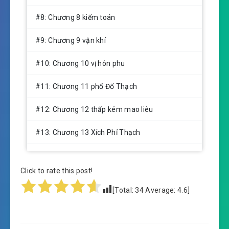
#8: Chương 8 kiểm toán
#9: Chương 9 vận khí
#10: Chương 10 vị hôn phu
#11: Chương 11 phố Đổ Thạch
#12: Chương 12 thấp kém mao liêu
#13: Chương 13 Xích Phỉ Thạch
#14: Chương 14 đổ thạch hiệp hội
Click to rate this post!
#15: Chương 15 cướp đoạt
[Total:
34
Average:
4.6
]
#16: Chương 16 không đến thương lượng
#17: Chương 17 ngoại viện