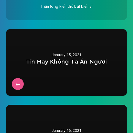
Thần long kiến thủ bất kiến vĩ
#28: Chương 28 báo cho
#29: Chương 29 người một nhà
#30: Chương 30 khế sư trợ thủ
#31: Chương 31 dược đỉnh linh thực
January 15, 2021
Tin Hay Không Ta Ăn Ngươi
#32: Chương 32 dẫn đường mồi lửa
#33: Chương 33 rút lui có trật tự
#34: Chương 34 khuyên bảo
#35: Chương 35 cự tuyệt
#36: Chương 36 tổn thương Dược Thực
January 16, 2021
#37: Chương 37 Tạc Lô