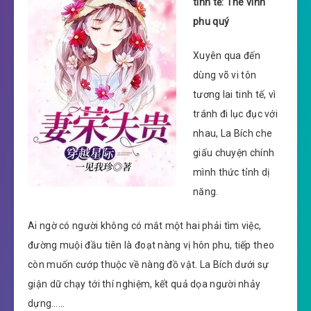
tinh tế: Thê vinh
phu quý
Xuyên qua đến
dùng võ vi tôn
tương lai tinh tế, vì
tránh đi lục đục với
nhau, La Bích che
giấu chuyện chính
mình thức tỉnh dị
năng.
Ai ngờ có người không có mắt một hai phải tìm việc,
đường muội đầu tiên là đoạt nàng vị hôn phu, tiếp theo
còn muốn cướp thuộc về nàng đồ vật. La Bích dưới sự
giận dữ chạy tới thí nghiệm, kết quả dọa người nhảy
dựng……