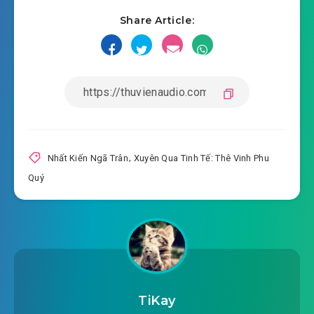
Share Article:
#18: Chương 18 giao thiệp
#19: Chương 19 cò kè mặc cả
#20: Chương 20 đưa ra đi
#21: Chương 21 đừng cùng nàng so đo
#22: Chương 22 đi thí nghiệm
Nhất Kiến Ngã Trân
,
Xuyên Qua Tinh Tế: Thê Vinh Phu
Quý
#23: Chương 23 xếp hàng
#24: Chương 24 kết quả
#25: Chương 25 nghe thiên mệnh
#26: Chương 26 đảo lời nói
TiKay
#27: Chương 27 tam phẩm linh dược