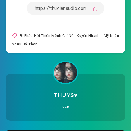
#16: Chương 15 bị pháo hôi ảnh hậu ( năm )
2020-09-22 15:15
#17: Chương 16 bị pháo hôi ảnh
2020-09-22 15:15
hậu ( sáu )
Bị Pháo Hôi Thiên Mệnh Chi Nữ [ Xuyên Nhanh ]
,
Mỹ Nhân
Ngưu Bái Phạn
#18: Chương 17 bị pháo hôi ảnh hậu ( bảy )
2020-09-22 15:15
#19: Chương 18 bị pháo hôi ảnh
2020-09-22 15:15
hậu ( tám )
#20: Chương 19 bị pháo hôi ảnh hậu ( chín )
2020-09-22 15:15
#21: Chương 20 bị pháo hôi ảnh
THUYS♥️
2020-09-22 15:16
hậu ( mười )
97#
#22: Chương 21 bị pháo hôi ảnh hậu ( mười
2020-09-22 15:16
một )