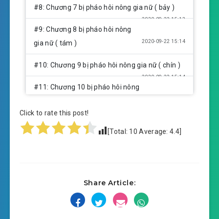
#8: Chương 7 bị pháo hôi nông gia nữ ( bảy )
2020-09-22 15:13
#9: Chương 8 bị pháo hôi nông
2020-09-22 15:14
gia nữ ( tám )
#10: Chương 9 bị pháo hôi nông gia nữ ( chín )
2020-09-22 15:14
#11: Chương 10 bị pháo hôi nông
2020-09-22 15:14
gia nữ ( xong )
Click to rate this post!
#12: Chương 11 bị pháo hôi ảnh hậu ( một )
[Total:
10
Average:
4.4
]
2020-09-22 15:14
#13: Chương 12 bị pháo hôi ảnh
2020-09-22 15:14
hậu ( nhị )
#14: Chương 13 bị pháo hôi ảnh hậu ( tam )
Share Article:
2020-09-22 15:14
#15: Chương 14 bị pháo hôi ảnh
2020-09-22 15:15
hậu ( bốn )