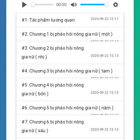
00:00
P
M
S
l
u
e
2020-09-22 15:11
#1: Tác phẩm tương quan
a
t
t
y
e
t
#2: Chương 1 bị pháo hôi nông gia nữ ( một )
i
2020-09-22 15:13
n
#3: Chương 2 bị pháo hôi nông
g
2020-09-22 15:13
gia nữ ( nhị )
s
#4: Chương 3 bị pháo hôi nông gia nữ ( tam )
2020-09-22 15:13
#5: Chương 4 bị pháo hôi nông
2020-09-22 15:13
gia nữ ( bốn )
#6: Chương 5 bị pháo hôi nông gia nữ ( năm )
2020-09-22 15:13
#7: Chương 6 bị pháo hôi nông
2020-09-22 15:13
gia nữ ( sáu )