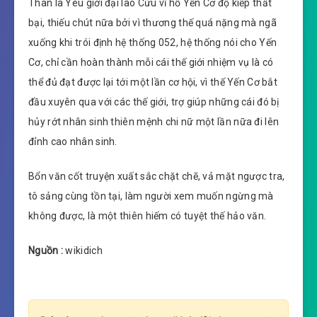
Thân là Yêu giới đại lão Cửu vĩ hồ Yến Cơ độ kiếp thất
bại, thiếu chút nữa bởi vì thương thế quá nặng mà ngã
xuống khi trói định hệ thống 052, hệ thống nói cho Yến
Cơ, chỉ cần hoàn thành mỗi cái thế giới nhiệm vụ là có
thể đủ đạt được lại tới một lần cơ hội, vì thế Yến Cơ bắt
đầu xuyên qua với các thế giới, trợ giúp những cái đó bị
hủy rớt nhân sinh thiên mệnh chi nữ một lần nữa đi lên
đỉnh cao nhân sinh.
Bổn văn cốt truyện xuất sắc chặt chẽ, vả mặt ngược tra,
tô sảng cùng tồn tại, làm người xem muốn ngừng mà
không được, là một thiên hiếm có tuyệt thế hảo văn.
Nguồn :
wikidich