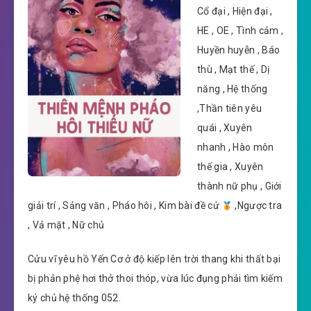
Cổ đại , Hiện đại ,
HE , OE , Tình cảm ,
Huyền huyễn , Báo
thù , Mạt thế , Dị
năng , Hệ thống
,Thần tiên yêu
quái , Xuyên
nhanh , Hào môn
thế gia , Xuyên
thành nữ phụ , Giới
giải trí , Sảng văn , Pháo hôi , Kim bài đề cử
,Ngược tra
, Vả mặt , Nữ chủ
Cửu vĩ yêu hồ Yến Cơ ở độ kiếp lên trời thang khi thất bại
bị phản phệ hơi thở thoi thóp, vừa lúc đụng phải tìm kiếm
ký chủ hệ thống 052.