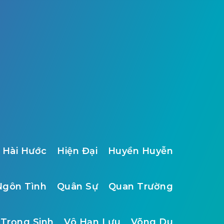
Hài Hước
Hiện Đại
Huyền Huyễn
Ngôn Tình
Quân Sự
Quan Trường
Trọng Sinh
Vô Hạn Lưu
Võng Du