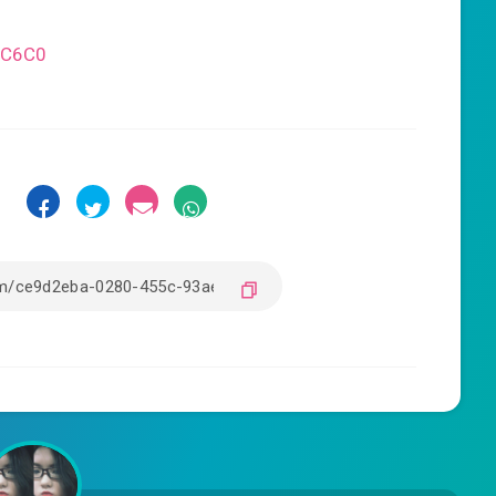
5C6C0
: