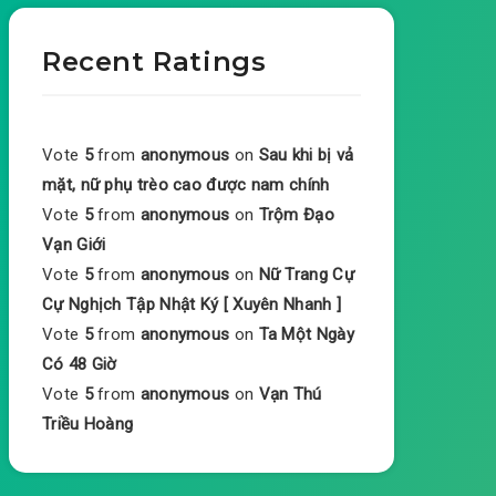
Recent Ratings
Vote
5
from
anonymous
on
Sau khi bị vả
mặt, nữ phụ trèo cao được nam chính
Vote
5
from
anonymous
on
Trộm Đạo
Vạn Giới
Vote
5
from
anonymous
on
Nữ Trang Cự
Cự Nghịch Tập Nhật Ký [ Xuyên Nhanh ]
Vote
5
from
anonymous
on
Ta Một Ngày
Có 48 Giờ
Vote
5
from
anonymous
on
Vạn Thú
Triều Hoàng