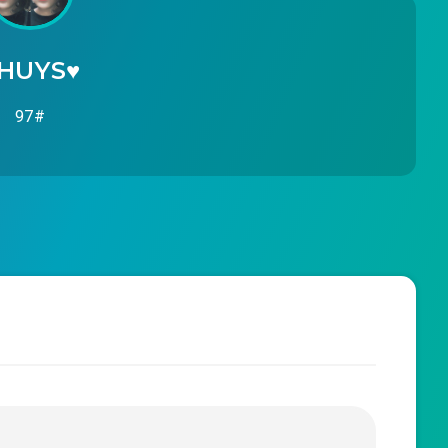
HUYS♥️
97#