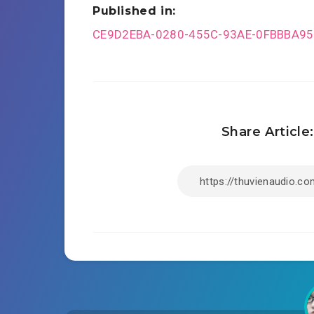
Published in:
Post
CE9D2EBA-0280-455C-93AE-0FBBBA9
navigation
Share Article