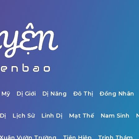
 Mỹ
Dị Giới
Dị Năng
Đô Thị
Đồng Nhân
Dị
Lịch Sử
Linh Dị
Mạt Thế
Nam Sinh
Xuân Vườn Trường
Tiên Hiệp
Trinh Thám