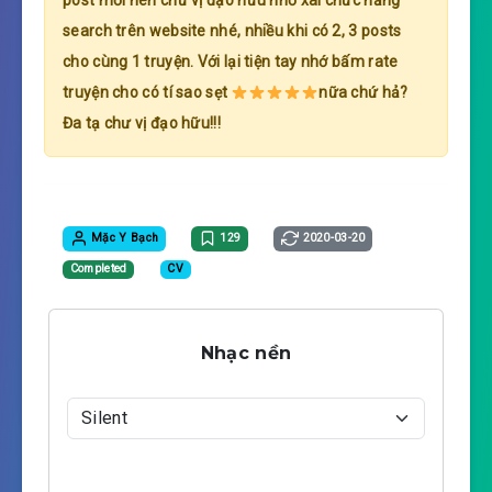
post mới nên chư vị đạo hữu nhớ xài chức năng
search trên website nhé, nhiều khi có 2, 3 posts
cho cùng 1 truyện. Với lại tiện tay nhớ bấm rate
truyện cho có tí sao sẹt
nữa chứ hả?
Đa tạ chư vị đạo hữu!!!
Mặc Y Bạch
129
2020-03-20
Completed
CV
Nhạc nền