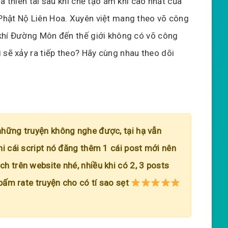
là thiên tài sau khi chế tạo ám khí cao nhất của
hật Nộ Liên Hoa. Xuyên việt mang theo võ công
khí Đường Môn đến thế giới không có võ công
 sẽ xảy ra tiếp theo? Hãy cùng nhau theo dõi
những truyện không nghe được, tại hạ vẫn
hi cái script nó đăng thêm 1 cái post mới nên
h trên website nhé, nhiều khi có 2, 3 posts
 bấm rate truyện cho có tí sao sẹt