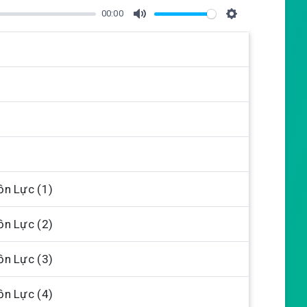
00:00
M
S
u
e
t
t
e
t
i
n
g
s
ồn Lực (1)
ồn Lực (2)
ồn Lực (3)
ồn Lực (4)