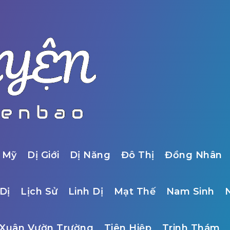
 Mỹ
Dị Giới
Dị Năng
Đô Thị
Đồng Nhân
Dị
Lịch Sử
Linh Dị
Mạt Thế
Nam Sinh
Xuân Vườn Trường
Tiên Hiệp
Trinh Thám