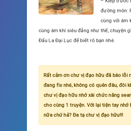
– Kiếp trước 
đường môn: P
cùng với ám 
cùng ám khí siêu đẳng như thế, chuyện gì
Đấu La Đại Lục để biết rõ bạn nhé.
Rất cảm ơn chư vị đạo hữu đã báo lỗi 
đang fix nhé, không có quên đâu, đôi k
chư vị đạo hữu nhớ xài chức năng searc
cho cùng 1 truyện. Với lại tiện tay nhớ
nữa chứ hả? Đa tạ chư vị đạo hữu!!!