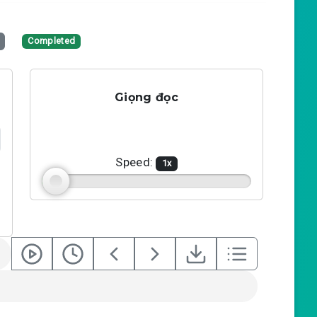
Completed
Giọng đọc
Speed:
1
x