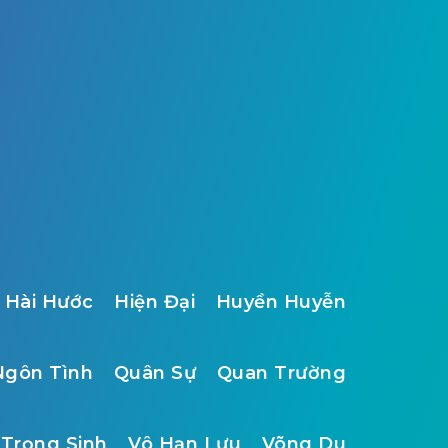
Hài Hước
Hiện Đại
Huyền Huyễn
Ngôn Tình
Quân Sự
Quan Trường
Trọng Sinh
Vô Hạn Lưu
Võng Du