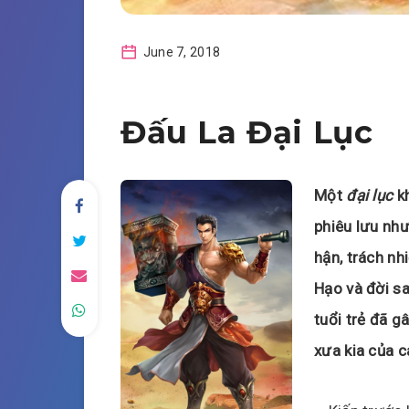
June 7, 2018
Đấu La Đại Lục
Một
đại lục
kh
phiêu lưu nh
hận, trách nh
Hạo và đời sa
tuổi trẻ đã 
xưa kia của c