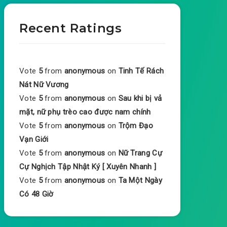
Recent Ratings
Vote
5
from
anonymous
on
Tinh Tế Rách
Nát Nữ Vương
Vote
5
from
anonymous
on
Sau khi bị vả
mặt, nữ phụ trèo cao được nam chính
Vote
5
from
anonymous
on
Trộm Đạo
Vạn Giới
Vote
5
from
anonymous
on
Nữ Trang Cự
Cự Nghịch Tập Nhật Ký [ Xuyên Nhanh ]
Vote
5
from
anonymous
on
Ta Một Ngày
Có 48 Giờ