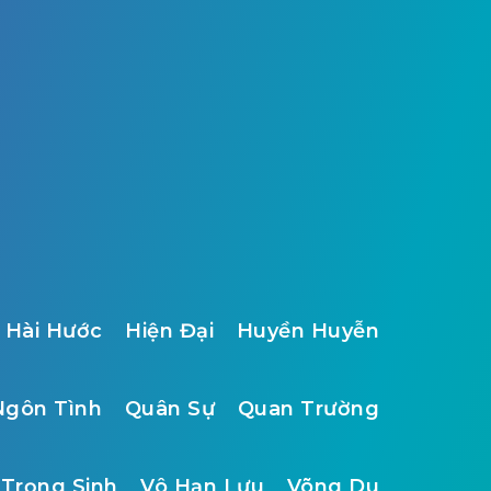
Hài Hước
Hiện Đại
Huyền Huyễn
Ngôn Tình
Quân Sự
Quan Trường
Trọng Sinh
Vô Hạn Lưu
Võng Du