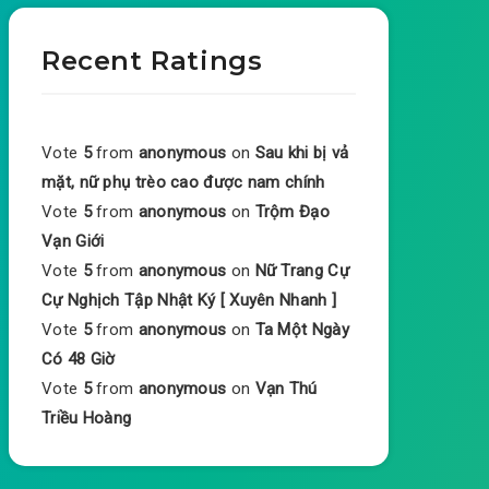
Recent Ratings
Vote
5
from
anonymous
on
Sau khi bị vả
mặt, nữ phụ trèo cao được nam chính
Vote
5
from
anonymous
on
Trộm Đạo
Vạn Giới
Vote
5
from
anonymous
on
Nữ Trang Cự
Cự Nghịch Tập Nhật Ký [ Xuyên Nhanh ]
Vote
5
from
anonymous
on
Ta Một Ngày
Có 48 Giờ
Vote
5
from
anonymous
on
Vạn Thú
Triều Hoàng