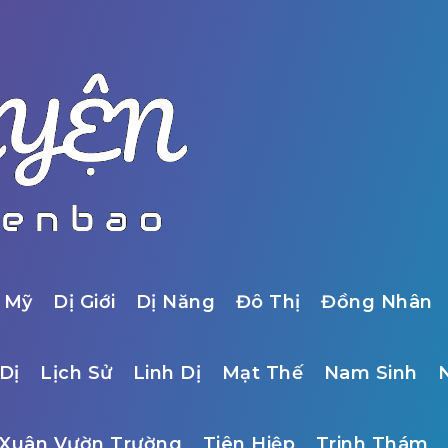
 Mỹ
Dị Giới
Dị Năng
Đô Thị
Đồng Nhân
Dị
Lịch Sử
Linh Dị
Mạt Thế
Nam Sinh
Xuân Vườn Trường
Tiên Hiệp
Trinh Thám