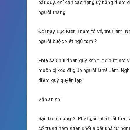
bắt quỷ, chỉ cần các hạng kỹ năng điểm đ
người thắng.
Đối này, Lục Kiến Thâm tỏ vẻ, thúi lắm! 
người buộc viết ngũ tam ?
Phía sau núi đoàn quỷ khóc lóc nức nở: V
muốn bị kéo đi giúp người làm! Làm! Ngh
điểm quỷ quyền lạp!
Văn án nhị:
Bạn trên mạng A: Phát gần nhất rất lửa cá
số trúng năm ngàn khối a bất khả tư nghị