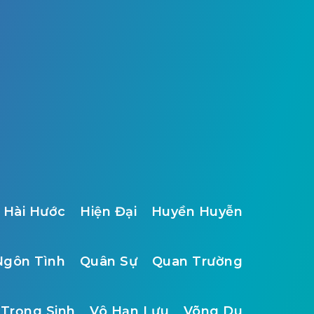
Hài Hước
Hiện Đại
Huyền Huyễn
Ngôn Tình
Quân Sự
Quan Trường
Trọng Sinh
Vô Hạn Lưu
Võng Du