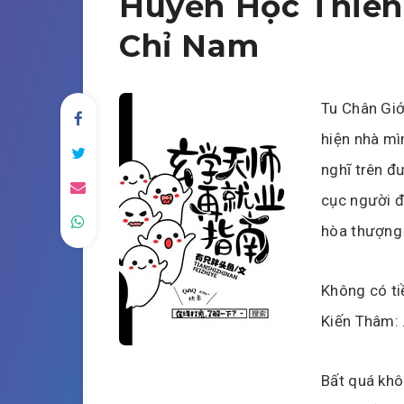
Huyền Học Thiên
Chỉ Nam
Tu Chân Giớ
hiện nhà mì
nghĩ trên đ
cục người đ
hòa thượng 
Không có ti
Kiến Thâm:
Bất quá khô