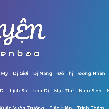
 Mỹ
Dị Giới
Dị Năng
Đô Thị
Đồng Nhân
Dị
Lịch Sử
Linh Dị
Mạt Thế
Nam Sinh
Xuân Vườn Trường
Tiên Hiệp
Trinh Thám