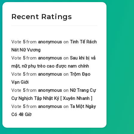
Recent Ratings
Vote
5
from
anonymous
on
Tinh Tế Rách
Nát Nữ Vương
Vote
5
from
anonymous
on
Sau khi bị vả
mặt, nữ phụ trèo cao được nam chính
Vote
5
from
anonymous
on
Trộm Đạo
Vạn Giới
Vote
5
from
anonymous
on
Nữ Trang Cự
Cự Nghịch Tập Nhật Ký [ Xuyên Nhanh ]
Vote
5
from
anonymous
on
Ta Một Ngày
Có 48 Giờ