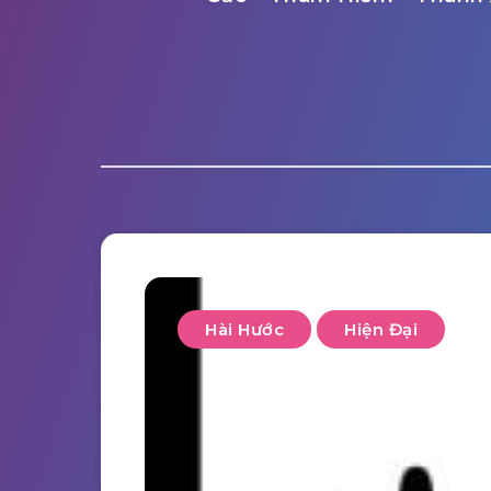
Hài Hước
Hiện Đại