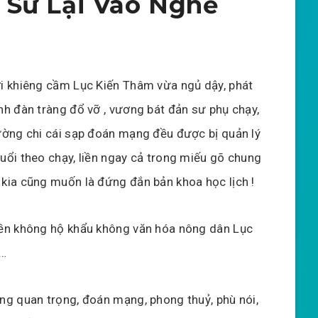
 Sư Lại Vào Nghề
i khiêng cầm Lục Kiến Thâm vừa ngủ dậy, phát
nh đàn tràng đổ vỡ , vương bát đản sư phụ chạy,
ường chi cái sạp đoán mạng đều được bị quản lý
uổi theo chạy, liền ngay cả trong miếu gõ chung
kia cũng muốn là đứng đắn bản khoa học lịch !
ền không hộ khẩu không văn hóa nông dân Lục
 …
ng quan trọng, đoán mạng, phong thuỷ, phù nói,