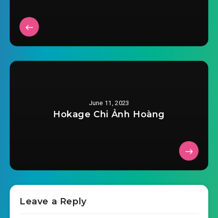
2023-05-28 07:00
#30: Chương 29 đối thoại
2023-05-28 07:00
#31: Chương 30 đi dạo phố
#32: Chương 31 lần thứ hai xuất phát
2023-05-28 07:00
#33: Chương 32 chợ đen
2023-05-28 07:00
June 11, 2023
#34: Chương 33 giao dịch thành
Hokage Chi Ảnh Hoàng
2023-05-28 07:00
công
2023-05-28 07:01
#35: Chương 34 Locker một nhà
2023-05-28 07:01
#36: Chương 35 đêm khuya
#37: Chương 36 vương cung nội khắc khẩu
2023-05-28 07:01
Leave a Reply
#38: Chương 37 ngày hội trước
2023-05-28 07:01