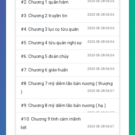
y
e
t
2023-05-28 06:56
#2: Chương 1 quân hàm
i
n
2023-05-28 06:56
#3: Chương 2 truyền tin
g
s
2023-05-28 06:56
#4: Chương 3 lục cọ tửu quán
2023-05-28 06:56
#5: Chương 4 tửu quán nghị sự
2023-05-28 06:56
#6: Chương 5 đoản chủy
2023-05-28 06:56
#7: Chương 6 giáo huấn
#8: Chương 7 mỹ diễm lão bản nương ( thượng
2023-05-28 06:57
)
#9: Chương 8 mỹ diễm lão bản nương ( hạ )
2023-05-28 06:57
#10: Chương 9 tình cảm mãnh
2023-05-28 06:57
liệt