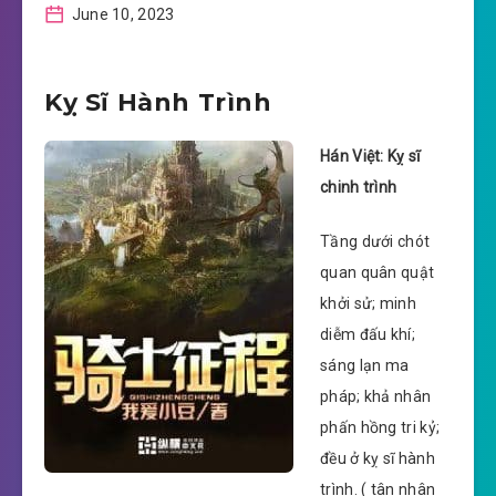
June 10, 2023
Kỵ Sĩ Hành Trình
Hán Việt: Kỵ sĩ
chinh trình
Tầng dưới chót
quan quân quật
khởi sử; minh
diễm đấu khí;
sáng lạn ma
pháp; khả nhân
phấn hồng tri kỷ;
đều ở kỵ sĩ hành
trình. ( tân nhân