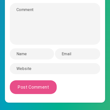
chuẩn bị
2023-05-28 07:01
#39: Chương 38 ngày hội
#40: Chương 39 kiêu ngạo lão so lợi
2023-05-28 07:01
#41: Chương 40 mã môn hầu
2023-05-28 07:01
tước
2023-05-28 07:02
#42: Chương 41 mồm to khí
2023-05-28 07:02
#43: Chương 42 quân lệnh
#44: Chương 43 gặp mặt hầu tước
2023-05-28 07:02
#45: Chương 44 huyết hồng
2023-05-28 07:02
#46: Chương 45 gặp nạn công
2023-05-28 07:02
chúa