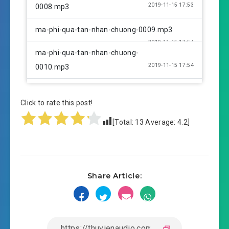
2019-11-15 17:53
0008.mp3
ma-phi-qua-tan-nhan-chuong-0009.mp3
2019-11-15 17:54
ma-phi-qua-tan-nhan-chuong-
2019-11-15 17:54
0010.mp3
ma-phi-qua-tan-nhan-chuong-0011.mp3
Click to rate this post!
2019-11-15 17:54
ma-phi-qua-tan-nhan-chuong-
[Total:
13
Average:
4.2
]
2019-11-15 17:54
0012.mp3
ma-phi-qua-tan-nhan-chuong-0013.mp3
2019-11-15 17:54
ma-phi-qua-tan-nhan-chuong-
Share Article:
2019-11-15 17:54
0014.mp3
ma-phi-qua-tan-nhan-chuong-0015.mp3
2019-11-15 17:55