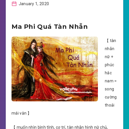
January 1, 2020
Ma Phi Quá Tàn Nhẫn
【 tàn
nhẫn
nữ +
phúc
hắc
nam =
song
cường
thoải
mái văn 】
【 muốn nhìn bình tĩnh, cơ trí, tàn nhẫn hình nữ chủ,