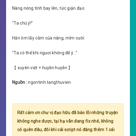
Nàng nóng tính bay lên, tức giận đạo:
“Ta chú ý!”
Hắn ôm lấy cằm của nàng, mỉm cười:
“Ta có thể khi ngươi không để ý…”
【 xuyên việt + huyền huyễn 】
Nguồn :
ngontinh.tangthuvien
Rất cảm ơn chư vị đạo hữu đã báo lỗi những truyện
không nghe được, tại hạ vẫn đang fix nhé, không
có quên đâu, đôi khi cái script nó đăng thêm 1 cái