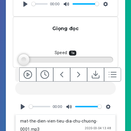
00:00
P
M
S
l
u
e
a
t
t
Giọng đọc
y
e
t
i
n
g
Speed:
1
x
s
00:00
P
M
S
l
u
e
mat-the-dien-vien-tieu-dia-chu-chuong-
a
t
t
2020-03-04 13:48
0001.mp3