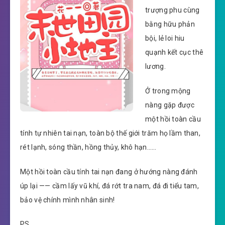
trượng phu cùng
bằng hữu phản
bội, lẻ loi hiu
quạnh kết cục thê
lương.
Ở trong mộng
nàng gặp được
một hồi toàn cầu
tính tự nhiên tai nạn, toàn bộ thế giới trăm họ lầm than,
rét lạnh, sóng thần, hồng thủy, khô hạn……
Một hồi toàn cầu tính tai nạn đang ở hướng nàng đánh
úp lại —— cầm lấy vũ khí, đá rớt tra nam, đá đi tiểu tam,
bảo vệ chính mình nhân sinh!
PS,