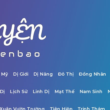
 Mỹ
Dị Giới
Dị Năng
Đô Thị
Đồng Nhân
Dị
Lịch Sử
Linh Dị
Mạt Thế
Nam Sinh
Xuân Vườn Trường
Tiên Hiệp
Trinh Thám