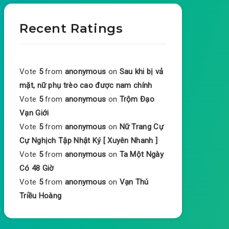
Recent Ratings
Vote
5
from
anonymous
on
Sau khi bị vả
mặt, nữ phụ trèo cao được nam chính
Vote
5
from
anonymous
on
Trộm Đạo
Vạn Giới
Vote
5
from
anonymous
on
Nữ Trang Cự
Cự Nghịch Tập Nhật Ký [ Xuyên Nhanh ]
Vote
5
from
anonymous
on
Ta Một Ngày
Có 48 Giờ
Vote
5
from
anonymous
on
Vạn Thú
Triều Hoàng