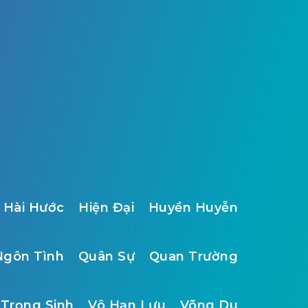
Hài Hước
Hiện Đại
Huyền Huyễn
Ngôn Tình
Quân Sự
Quan Trường
Trọng Sinh
Vô Hạn Lưu
Võng Du