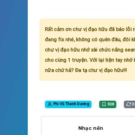
Rất cảm ơn chư vị đạo hữu đã báo lỗi 
đang fix nhé, không có quên đâu, đôi k
chư vị đạo hữu nhớ xài chức năng searc
cho cùng 1 truyện. Với lại tiện tay nhớ
nữa chứ hả? Đa tạ chư vị đạo hữu!!!
Phi Vũ Thanh Dương
508
2
Nhạc nền