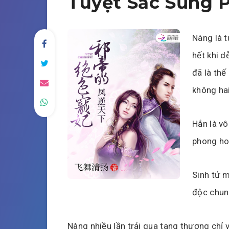
Tuyệt Sắc Sủng 
Nàng là t
hết khi d
đã là thế
không hai
Hắn là vô
phong hoa
Sinh tử 
độc chun
Nàng nhiều lần trải qua tang thương chỉ v