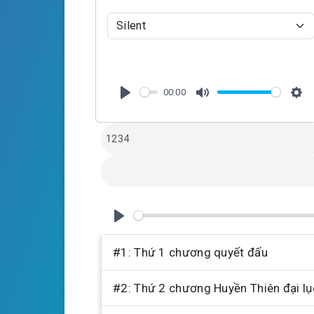
00:00
P
M
S
l
u
e
a
t
t
y
e
t
i
n
g
P
s
l
#1: Thứ 1 chương quyết đấu
a
#2: Thứ 2 chương Huyền Thiên đại lụ
y