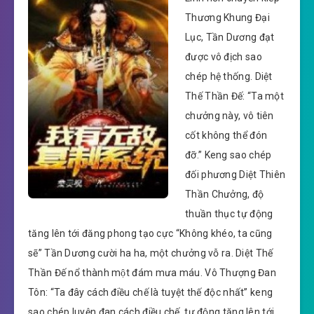
Thương Khung Đại
Lục, Tần Dương đạt
được vô địch sao
chép hệ thống. Diệt
Thế Thần Đế: “Ta một
chưởng này, vô tiên
cốt không thể đón
đỡ.” Keng sao chép
đối phương Diệt Thiên
Thần Chưởng, độ
thuần thục tự động
tăng lên tới đăng phong tạo cực “Không khéo, ta cũng
sẽ” Tần Dương cười ha ha, một chưởng vỗ ra. Diệt Thế
Thần Đế nổ thành một đám mưa máu. Vô Thượng Đan
Tôn: “Ta đây cách điều chế là tuyệt thế độc nhất” keng
sao chép luyện đan cách điều chế, tự động tăng lên tới