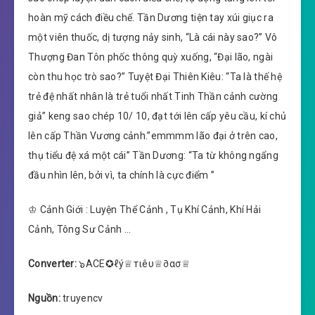
hoàn mỹ cách điều chế. Tần Dương tiện tay xúi giục ra
một viên thuốc, dị tượng nảy sinh, “Là cái này sao?” Vô
Thượng Đan Tôn phốc thông quỳ xuống, “Đại lão, ngài
còn thu học trò sao?” Tuyệt Đại Thiên Kiêu: “Ta là thế hệ
trẻ đệ nhất nhân là trẻ tuổi nhất Tinh Thần cảnh cường
giả” keng sao chép 10/ 10, đạt tới lên cấp yêu cầu, kí chủ
lên cấp Thần Vương cảnh.”emmmm lão đại ở trên cao,
thụ tiểu đệ xá một cái” Tần Dương: “Ta từ không ngẩng
đầu nhìn lên, bởi vì, ta chính là cực điểm ”
♔ Cảnh Giới : Luyện Thể Cảnh , Tụ Khí Cảnh, Khí Hải
Cảnh, Tông Sư Cảnh …
Converter:
๖ACE✪ℓý♕тιêυ♕∂ασ♕
Nguồn:
truyencv