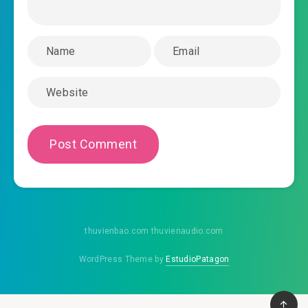
#45: Sinh thần thái tử
#46: Quyền lợi huân tâm
#47: Lục vương phủ có thai
#48: Hữu nghị không lâu dài
#49: Nón xanh thật to
#50: Kỳ Tố Như gặp chuyện
#51: Hắn đã sớm thua
#52: Kế sách phòng bị
thuvienbao.com thuvienaudio.com
#53: Cát nhân có thiên tướng
WordPress Theme by
EstudioPatagon
#54: Thái tử trở về