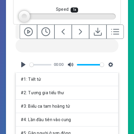
n
g
Speed:
1
x
s
00:00
P
M
S
l
u
e
#1: Tiết tử
a
t
t
y
e
t
#2: Tương gia tiểu thư
i
n
#3: Biểu ca tam hoàng tử
g
s
#4: Lần đầu tiên vào cung
#5: Gặp người ở sơn động