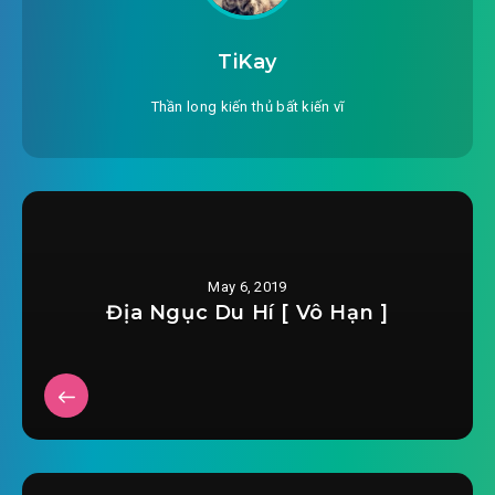
#25: Trắc phi khác nhau
#26: Kim lương nhân có thai
TiKay
#27: Không làm sẽ không chết
Thần long kiến thủ bất kiến vĩ
#28: Ai là vô tội
#29: Vẫn không cam lòng
#30: Thái tử tán tỉnh
May 6, 2019
#31: Đại tẩu kiên trì
Địa Ngục Du Hí [ Vô Hạn ]
#32: Nhiều lần thị tẩm
#33: Sinh mệnh rời đi
#34: Tình yêu hèn mọn