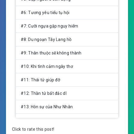
#6: Tương yêu tiểu tụ hội
#7: Cưỡi ngựa gặp nguy hiểm
#8: Du ngoạn Tây Lang hồ
#9: Thân thuộc sẽ không thành
#10: Khi tình cảm ngây thơ
#11: Thái tử giúp đỡ
#12: Thần tử bất đắc dĩ
#13: Hôn sự của Như Nhân
#14: Lý thị chờ mong
Click to rate this post!
#15: Vì sao gả cho Thái tử ?