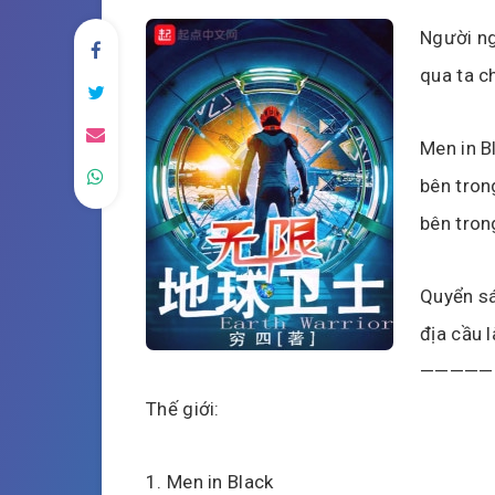
Người ng
qua ta c
Men in B
bên tron
bên trong
Quyển sác
địa cầu l
—————
Thế giới:
1. Men in Black