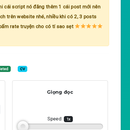
hi cái script nó đăng thêm 1 cái post mới nên
h trên website nhé, nhiều khi có 2, 3 posts
 bấm rate truyện cho có tí sao sẹt
eted
CV
Giọng đọc
Speed:
1
x