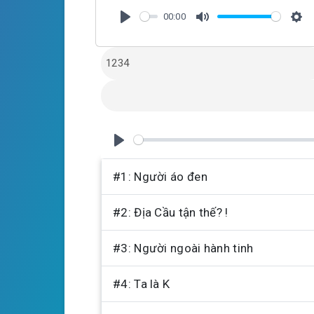
00:00
P
M
S
l
u
e
a
t
t
y
e
t
i
n
g
P
s
l
#1: Người áo đen
a
#2: Địa Cầu tận thế? !
y
#3: Người ngoài hành tinh
#4: Ta là K