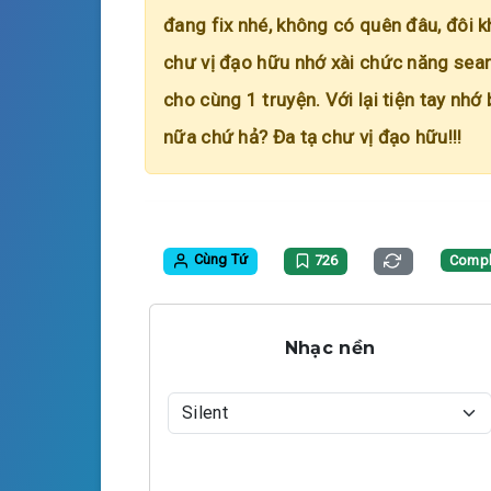
đang fix nhé, không có quên đâu, đôi k
chư vị đạo hữu nhớ xài chức năng searc
cho cùng 1 truyện. Với lại tiện tay nhớ
nữa chứ hả? Đa tạ chư vị đạo hữu!!!
Cùng Tứ
726
Compl
Nhạc nền