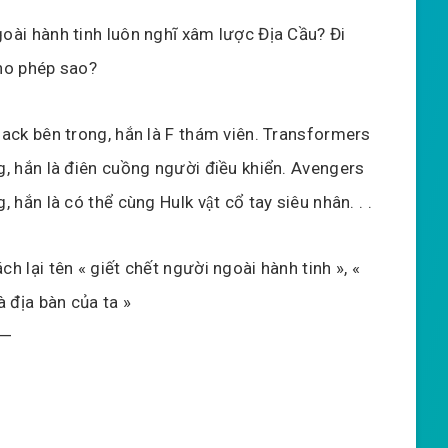
oài hành tinh luôn nghĩ xâm lược Địa Cầu? Đi
ho phép sao?
lack bên trong, hắn là F thám viên. Transformers
g, hắn là điên cuồng người điều khiển. Avengers
, hắn là có thể cùng Hulk vật cổ tay siêu nhân. . .
h lại tên « giết chết người ngoài hành tinh », «
à địa bàn của ta »
—