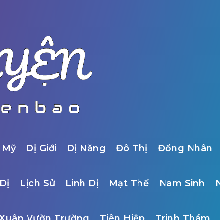
 Mỹ
Dị Giới
Dị Năng
Đô Thị
Đồng Nhân
Dị
Lịch Sử
Linh Dị
Mạt Thế
Nam Sinh
Xuân Vườn Trường
Tiên Hiệp
Trinh Thám