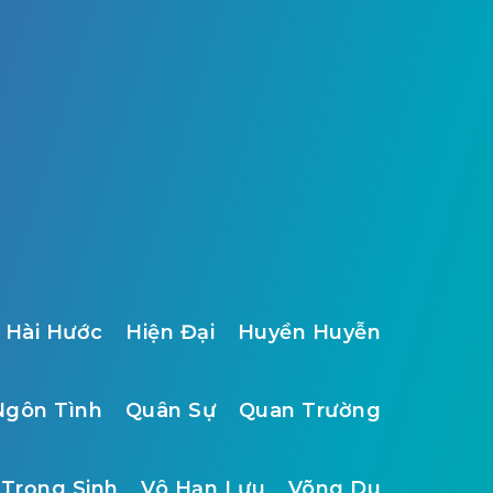
Hài Hước
Hiện Đại
Huyền Huyễn
Ngôn Tình
Quân Sự
Quan Trường
Trọng Sinh
Vô Hạn Lưu
Võng Du