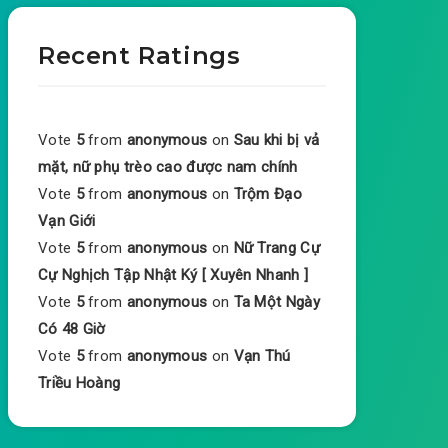
Recent Ratings
Vote
5
from
anonymous
on
Sau khi bị vả
mặt, nữ phụ trèo cao được nam chính
Vote
5
from
anonymous
on
Trộm Đạo
Vạn Giới
Vote
5
from
anonymous
on
Nữ Trang Cự
Cự Nghịch Tập Nhật Ký [ Xuyên Nhanh ]
Vote
5
from
anonymous
on
Ta Một Ngày
Có 48 Giờ
Vote
5
from
anonymous
on
Vạn Thú
Triều Hoàng