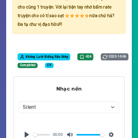
cho cùng 1 truyện. Với lại tiện tay nhớ bấm rate
truyện cho có tí sao sẹt
nữa chứ hả?
Đa tạ chư vị đạo hữu!!!
Không Lười Biếng Râu Mép
424
2023-10-06
Completed
CV
Nhạc nền
00:00