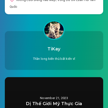
2023-10-06 06:56
trường
Quốc
#20: Chương 20: Tiến công khúc nhạc dạo
2023-10-06 06:56
#21: Chương 21: Tiểu nhân vật
2023-10-06 06:56
đại tác dụng
#22: Chương 22: Kết thúc chiến đấu
TiKay
2023-10-06 06:56
#23: Chương 23: Luyện cấp cuộc
Thần long kiến thủ bất kiến vĩ
2023-10-06 06:56
hành trình
#24: Chương 24: Nhật Đà tộc hoàng hôn
2023-10-06 06:57
#25: Chương 25: Ngày lý đột kích
2023-10-06 06:57
#26: Chương 26: Cử tộc hợp nhau
November 21, 2023
2023-10-06 06:57
Dị Thế Giới Mỹ Thực Gia
#27: Chương 27: Dũng tướng