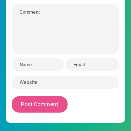
2023-10-06 06:57
#36: Chương 2: Hệ thống đổi mới
2023-10-06 06:57
#37: Chương 3: Hệ thống kỹ năng
2023-10-06 06:58
#38: Chương 4: Thôn trang thăng
2023-10-06 06:58
cấp
#39: Chương 5: Nhất cấp thành trấn
2023-10-06 06:58
#40: Chương 6: Buôn bán huyền
2023-10-06 06:58
thiết
2023-10-06 06:58
#41: Chương 7: Chặn giết
2023-10-06 06:58
#42: Chương 8: Phản kích
2023-10-06 06:58
#43: Chương 9: Không vui gặp lại
2023-10-06 06:58