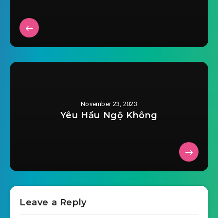
2023-10-06 06:57
card
#28: Chương 28: Chuẩn bị chiến đấu
2023-10-06 06:57
#29: Chương 29: Lĩnh chủ La Vận
2023-10-06 06:57
#30: Chương 30: Du kích chiến
2023-10-06 06:57
#31: Chương 31: Đại lộ hướng lên
November 23, 2023
trời, mỗi bên đánh một bên (bên trên )
Yêu Hầu Ngộ Không
2023-10-06 06:57
#32: Chương 32: Đại lộ hướng lên
2023-10-06 06:57
trời, mỗi bên đánh một bên (Hạ)
#33: Chương 33: Kết thúc chiến đấu
2023-10-06 06:57
#34: Chương 34: Phát triển
Leave a Reply
2023-10-06 06:57
#35: Chương 1: Có khách tới chơi