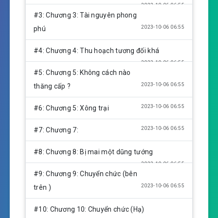
i
2023-10-06 06:55
n
#3: Chương 3: Tài nguyên phong
g
2023-10-06 06:55
phú
s
#4: Chương 4: Thu hoạch tương đối khá
2023-10-06 06:55
#5: Chương 5: Không cách nào
2023-10-06 06:55
thăng cấp ?
2023-10-06 06:55
#6: Chương 5: Xông trại
2023-10-06 06:55
#7: Chương 7:
#8: Chương 8: Bị mai một dũng tướng
2023-10-06 06:55
#9: Chương 9: Chuyển chức (bên
2023-10-06 06:55
trên )
#10: Chương 10: Chuyển chức (Hạ)