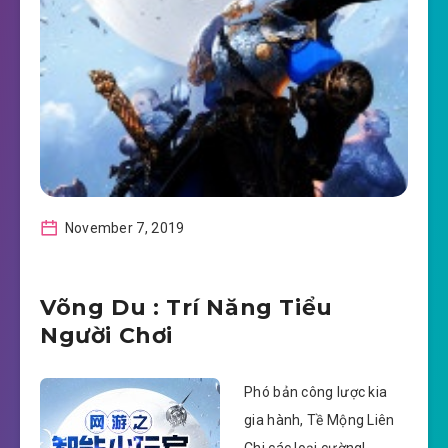
November 7, 2019
Võng Du : Trí Năng Tiểu
Người Chơi
Phó bản công lược kia
gia hành, Tề Mộng Liên
Chi các loại cường!