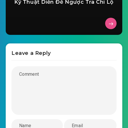
Kỹ Thuật Diễn Đế Ngược Tra Chi Lộ
2019-08-10 20:39
0023.mp3
vong-du-tri-nang-tieu-nguoi-choi-chuong-
2019-08-10 20:39
0024.mp3
vong-du-tri-nang-tieu-nguoi-choi-chuong-
2019-08-10 20:39
0025.mp3
Leave a Reply
vong-du-tri-nang-tieu-nguoi-choi-chuong-
2019-08-10 20:39
0026.mp3
vong-du-tri-nang-tieu-nguoi-choi-chuong-
2019-08-10 20:39
0027.mp3
vong-du-tri-nang-tieu-nguoi-choi-chuong-
2019-08-10 20:39
0028.mp3
vong-du-tri-nang-tieu-nguoi-choi-chuong-