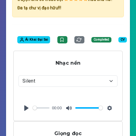
Đa tạ chư vị đạo hữu!!!
Ái Khai Đại Sai
Completed
CV
Nhạc nền
00:00
P
M
S
l
u
e
a
t
t
Giọng đọc
y
e
t