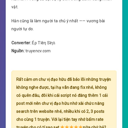
vật.
Hắn cũng là làm người ta chú ý nhất —— vương bài
người tự do.
Converter:
Éρ Tĭêη Sĭηɦ
Nguồn:
truyencv.com
Rất cảm ơn chư vị đạo hữu đã báo lỗi những truyện
không nghe được, tại hạ vẫn đang fix nhé, không
có quên đâu, đôi khi cái script nó đăng thêm 1 cái
post mới nên chư vị đạo hữu nhớ xài chức năng
search trên website nhé, nhiều khi có 2, 3 posts
cho cùng 1 truyện. Với lại tiện tay nhớ bấm rate
truyện cho có tí sao sẹt
nữa chứ hả?