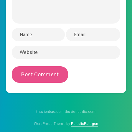
thuvienbao.com thuvienaudio.com
WordPress Theme by
EstudioPatagon