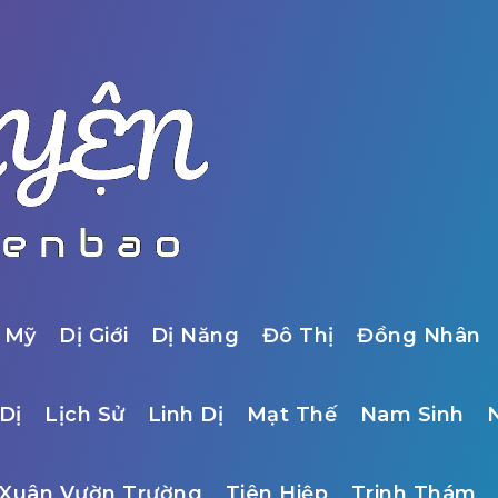
 Mỹ
Dị Giới
Dị Năng
Đô Thị
Đồng Nhân
Dị
Lịch Sử
Linh Dị
Mạt Thế
Nam Sinh
Xuân Vườn Trường
Tiên Hiệp
Trinh Thám