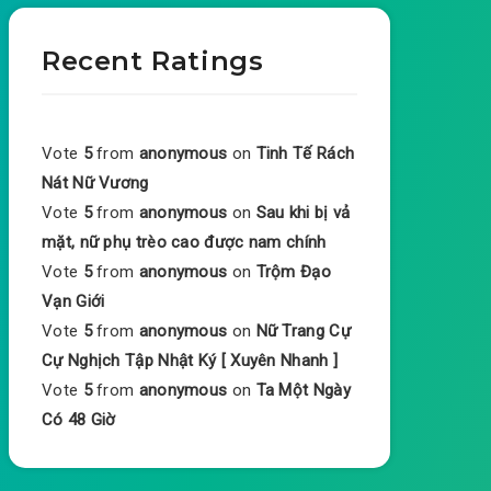
Recent Ratings
Vote
5
from
anonymous
on
Tinh Tế Rách
Nát Nữ Vương
Vote
5
from
anonymous
on
Sau khi bị vả
mặt, nữ phụ trèo cao được nam chính
Vote
5
from
anonymous
on
Trộm Đạo
Vạn Giới
Vote
5
from
anonymous
on
Nữ Trang Cự
Cự Nghịch Tập Nhật Ký [ Xuyên Nhanh ]
Vote
5
from
anonymous
on
Ta Một Ngày
Có 48 Giờ