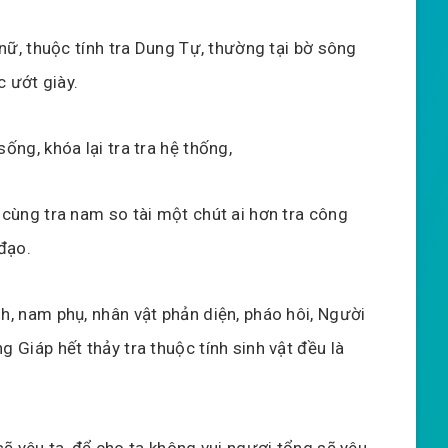
 nữ, thuộc tính tra Dung Tự, thường tại bờ sông
ục ướt giày.
ống, khóa lại tra tra hệ thống,
 cùng tra nam so tài một chút ai hơn tra công
đạo.
h, nam phụ, nhân vật phản diện, pháo hôi, Người
 Giáp hết thảy tra thuộc tính sinh vật đều là
ẽ yêu ta, để cho ta không vui ngươi tổng sẽ yêu