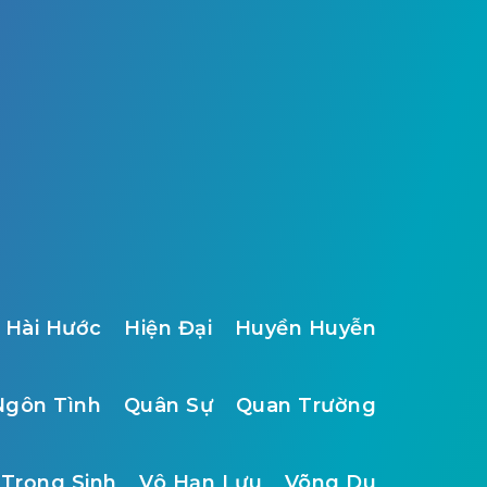
Hài Hước
Hiện Đại
Huyền Huyễn
Ngôn Tình
Quân Sự
Quan Trường
Trọng Sinh
Vô Hạn Lưu
Võng Du