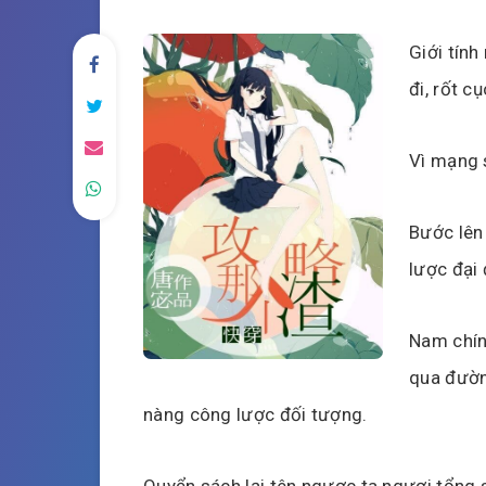
Giới tính
đi, rốt c
Vì mạng s
Bước lên
lược đại 
Nam chín
qua đường
nàng công lược đối tượng.
Quyển sách lại tên ngược ta ngươi tổng s