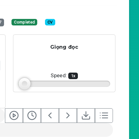
7
Completed
CV
Giọng đọc
Speed:
1
x