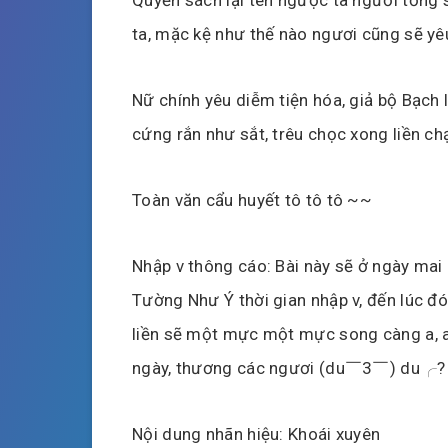
ta, mặc kệ như thế nào ngươi cũng sẽ yêu
Nữ chính yêu diễm tiện hóa, giả bộ Bạch l
cứng rắn như sắt, trêu chọc xong liền chạ
Toàn văn cẩu huyết tô tô tô ~~
Nhập v thông cáo: Bài này sẽ ở ngày mai
Tường Như Ý thời gian nhập v, đến lúc đó b
liền sẽ một mực một mực song càng a, a 
ngày, thương các ngươi (du￣3￣) du╭?
Nội dung nhãn hiệu: Khoái xuyên