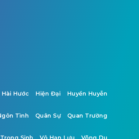
Hài Hước
Hiện Đại
Huyền Huyễn
Ngôn Tình
Quân Sự
Quan Trường
Trọng Sinh
Vô Hạn Lưu
Võng Du