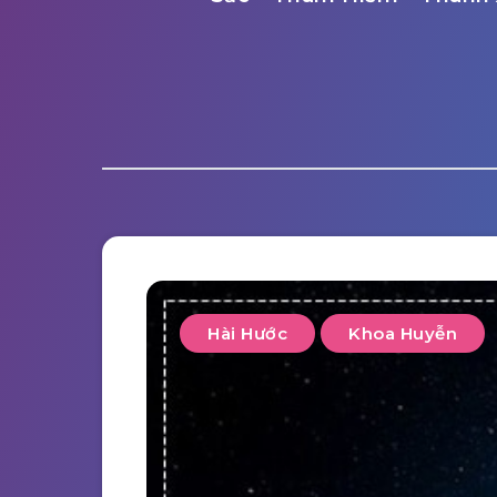
Hài Hước
Khoa Huyễn