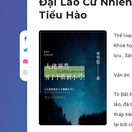
Đại Lão Cư Nhiên
Tiểu Hào
Thể loại
Khoa học
lưu , Sả
Văn án:
Tô Bất 
lão, đã 
tháp tiê
lại bởi 