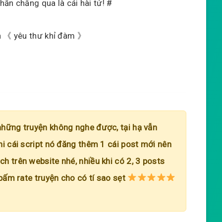
 hắn chẳng qua là cái hài tử! #
nh 《 yêu thư khỉ đàm 》
những truyện không nghe được, tại hạ vẫn
hi cái script nó đăng thêm 1 cái post mới nên
h trên website nhé, nhiều khi có 2, 3 posts
 bấm rate truyện cho có tí sao sẹt