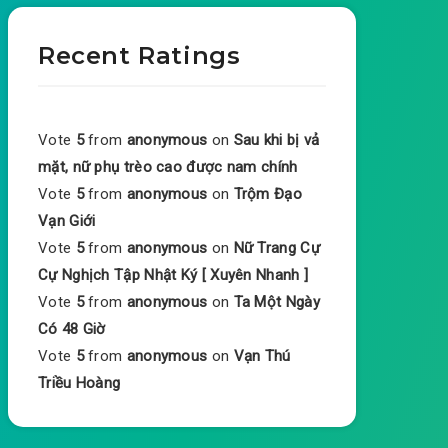
Recent Ratings
Vote
5
from
anonymous
on
Sau khi bị vả
mặt, nữ phụ trèo cao được nam chính
Vote
5
from
anonymous
on
Trộm Đạo
Vạn Giới
Vote
5
from
anonymous
on
Nữ Trang Cự
Cự Nghịch Tập Nhật Ký [ Xuyên Nhanh ]
Vote
5
from
anonymous
on
Ta Một Ngày
Có 48 Giờ
Vote
5
from
anonymous
on
Vạn Thú
Triều Hoàng