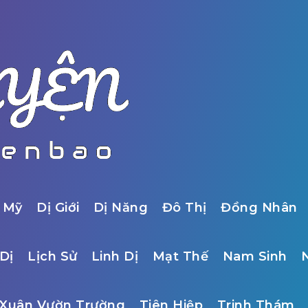
 Mỹ
Dị Giới
Dị Năng
Đô Thị
Đồng Nhân
Dị
Lịch Sử
Linh Dị
Mạt Thế
Nam Sinh
Xuân Vườn Trường
Tiên Hiệp
Trinh Thám