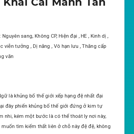
 Khai Cái Manh Tân
: Nguyên sang, Không CP, Hiện đại , HE , Kinh dị ,
 viễn tưởng , Dị năng , Vô hạn lưu , Thăng cấp
ng văn
Ngữ là khủng bố thế giới xếp hạng đệ nhất đại
tại đây phiến khủng bố thế giới đứng ở kim tự
m nhi, kém một bước là có thể thoát ly nơi này,
vì muốn tìm kiếm thất liên ở chỗ này đệ đệ, không