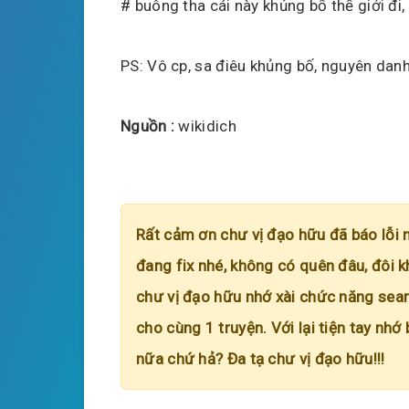
# buông tha cái này khủng bố thế giới đi,
PS: Vô cp, sa điêu khủng bố, nguyên da
Nguồn :
wikidich
Rất cảm ơn chư vị đạo hữu đã báo lỗi 
đang fix nhé, không có quên đâu, đôi k
chư vị đạo hữu nhớ xài chức năng searc
cho cùng 1 truyện. Với lại tiện tay nhớ
nữa chứ hả? Đa tạ chư vị đạo hữu!!!