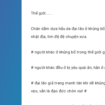
Thế giới:……
Chân dẫm dưa hấu da đại lão ở khủng bố 
nhật địa, tìm đệ đệ chuyện xưa.
# người khác ở khủng bố trong thế giới gi
# người khác đều ở bị yêu quái ăn, hắn ở 
# đại lão giả trang manh tân khi dễ khủng
vẹo, vẫn là đạo đức chôn vùi! #