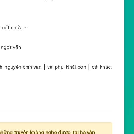
n cất chứa ~
u ngọt văn
h, nguyên chín vạn ┃ vai phụ: Nhãi con ┃ cái khác:
những truyện không nghe được, tại hạ vẫn