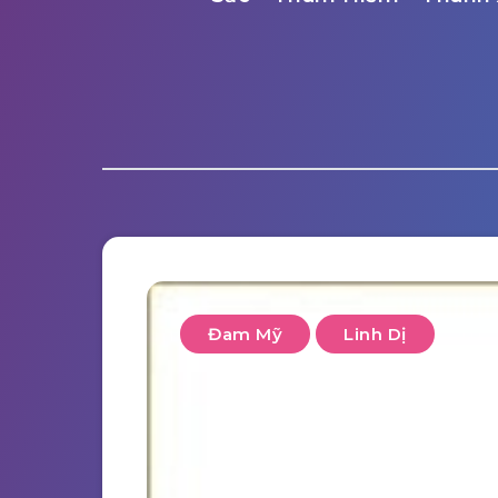
Đam Mỹ
Linh Dị