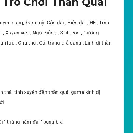
 Trò Chơi Thần Quái
uyên sang, Đam mỹ, Cận đại , Hiện đại , HE , Tình
ị , Xuyên việt , Ngọt sủng , Sinh con , Cường
n lưu , Chủ thụ , Cải trang giả dạng , Linh dị thần
ần thải tinh xuyên đến thần quái game kinh dị
ới
ái ‘ tháng năm đại ’ bụng bia