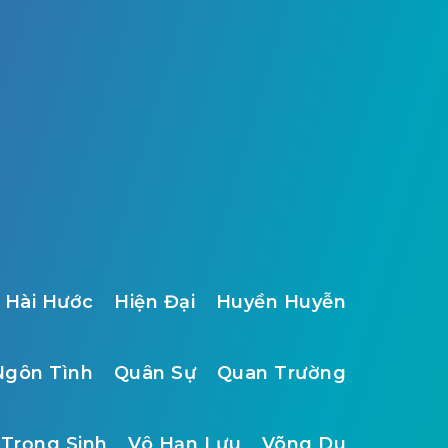
Hài Hước
Hiện Đại
Huyền Huyễn
Ngôn Tình
Quân Sự
Quan Trường
Trọng Sinh
Vô Hạn Lưu
Võng Du