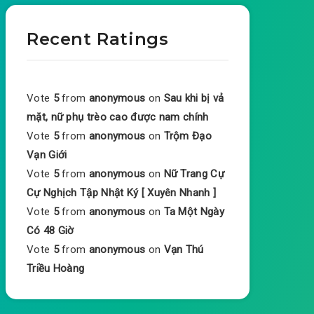
Recent Ratings
Vote
5
from
anonymous
on
Sau khi bị vả
mặt, nữ phụ trèo cao được nam chính
Vote
5
from
anonymous
on
Trộm Đạo
Vạn Giới
Vote
5
from
anonymous
on
Nữ Trang Cự
Cự Nghịch Tập Nhật Ký [ Xuyên Nhanh ]
Vote
5
from
anonymous
on
Ta Một Ngày
Có 48 Giờ
Vote
5
from
anonymous
on
Vạn Thú
Triều Hoàng