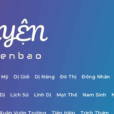
 Mỹ
Dị Giới
Dị Năng
Đô Thị
Đồng Nhân
Dị
Lịch Sử
Linh Dị
Mạt Thế
Nam Sinh
Xuân Vườn Trường
Tiên Hiệp
Trinh Thám