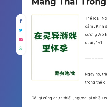
Mang Thai Trong
Thể loại: Ng
cảm , Kinh d
cường ,Vô hạ
quái , 1v1
—————–
Ngày nọ, tr
trong thế gi
Cái gì cũng chưa thiếu, ngược lại nhiều c