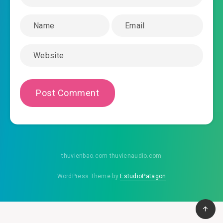
thuvienbao.com thuvienaudio.com
WordPress Theme by
EstudioPatagon