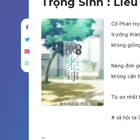
Trọng Sinh : Liê
Cố Phán trọn
trưởng thàn
không giống
Nàng đơn gi
không cẩn 
Từ sơ nhất 
# xã hội ta
—