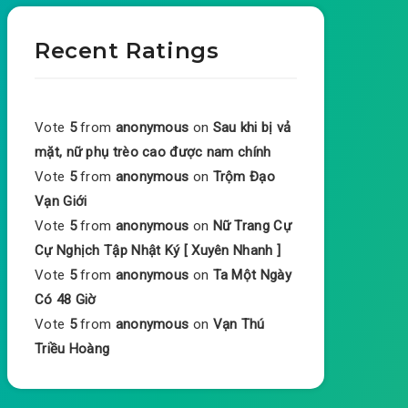
Recent Ratings
Vote
5
from
anonymous
on
Sau khi bị vả
mặt, nữ phụ trèo cao được nam chính
Vote
5
from
anonymous
on
Trộm Đạo
Vạn Giới
Vote
5
from
anonymous
on
Nữ Trang Cự
Cự Nghịch Tập Nhật Ký [ Xuyên Nhanh ]
Vote
5
from
anonymous
on
Ta Một Ngày
Có 48 Giờ
Vote
5
from
anonymous
on
Vạn Thú
Triều Hoàng