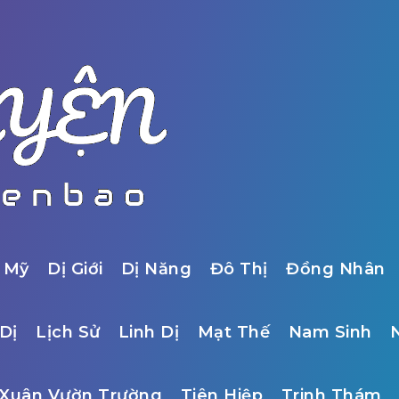
 Mỹ
Dị Giới
Dị Năng
Đô Thị
Đồng Nhân
Dị
Lịch Sử
Linh Dị
Mạt Thế
Nam Sinh
Xuân Vườn Trường
Tiên Hiệp
Trinh Thám