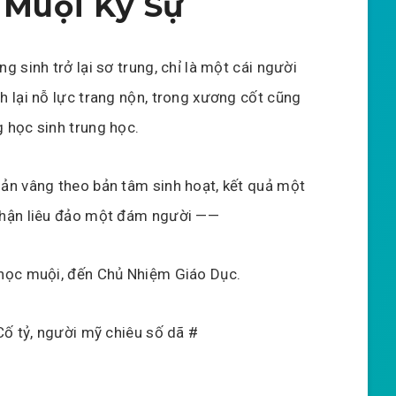
u Muội Ký Sự
g sinh trở lại sơ trung, chỉ là một cái người
h lại nỗ lực trang nộn, trong xương cốt cũng
 học sinh trung học.
ản vâng theo bản tâm sinh hoạt, kết quả một
thận liêu đảo một đám người ——
học muội, đến Chủ Nhiệm Giáo Dục.
 Cố tỷ, người mỹ chiêu số dã #