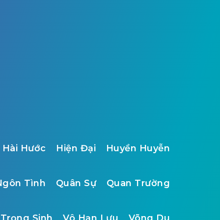
Hài Hước
Hiện Đại
Huyền Huyễn
Ngôn Tình
Quân Sự
Quan Trường
Trọng Sinh
Vô Hạn Lưu
Võng Du