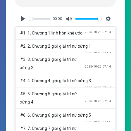
00:00
P
M
S
l
u
e
2025-10-25 07:14
#1: 1. Chương 1 linh hồn khế ước
a
t
t
y
e
t
#2: 2. Chương 2 giới giải trí nữ xứng 1
i
2025-10-25 07:14
n
#3: 3. Chương 3 giới giải trí nữ
g
2025-10-25 07:14
xứng 2
s
#4: 4. Chương 4 giới giải trí nữ xứng 3
2025-10-25 07:14
#5: 5. Chương 5 giới giải trí nữ
2025-10-25 07:14
xứng 4
#6: 6. Chương 6 giới giải trí nữ xứng 5
2025-10-25 07:15
#7: 7. Chương 7 giới giải trí nữ