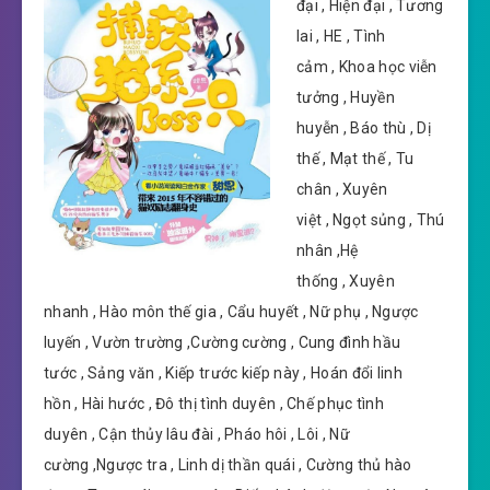
đại , Hiện đại , Tương
lai , HE , Tình
cảm , Khoa học viễn
tưởng , Huyền
huyễn , Báo thù , Dị
thế , Mạt thế , Tu
chân , Xuyên
việt , Ngọt sủng , Thú
nhân ,Hệ
thống , Xuyên
nhanh , Hào môn thế gia , Cẩu huyết , Nữ phụ , Ngược
luyến , Vườn trường ,Cường cường , Cung đình hầu
tước , Sảng văn , Kiếp trước kiếp này , Hoán đổi linh
hồn , Hài hước , Đô thị tình duyên , Chế phục tình
duyên , Cận thủy lâu đài , Pháo hôi , Lôi , Nữ
cường ,Ngược tra , Linh dị thần quái , Cường thủ hào