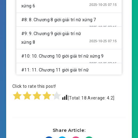
2025-10-25 07:15
xứng 6
#8: 8. Chương 8 giới giải trí nữ xứng 7
2025-10-25 07:15
#9: 9. Chương 9 giới giải trí nữ
2025-10-25 07:15
xứng 8
#10: 10. Chương 10 giới giải trí nữ xứng 9
2025-10-25 07:15
#11: 11. Chương 11 giới giải trí nữ
2025-10-25 07:15
xứng 10
Click to rate this post!
#12: 12. Chương 12 giới giải trí nữ xứng 11
[Total:
18
Average:
4.2
]
2025-10-25 07:15
#13: 13. Chương 13 giới giải trí nữ
2025-10-25 07:16
xứng 12
#14: 14. Chương 14 giới giải trí nữ xứng 13
Share Article:
2025-10-25 07:16