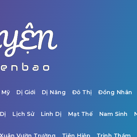
 Mỹ
Dị Giới
Dị Năng
Đô Thị
Đồng Nhân
Dị
Lịch Sử
Linh Dị
Mạt Thế
Nam Sinh
Xuân Vườn Trường
Tiên Hiệp
Trinh Thám