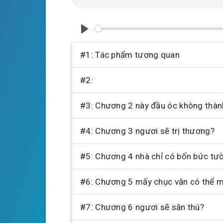
i
n
g
P
s
l
#1: Tác phẩm tương quan
a
#2:
y
#3: Chương 2 này đầu óc không thành
#4: Chương 3 ngươi sẽ trị thương?
#5: Chương 4 nhà chỉ có bốn bức tư
#6: Chương 5 mấy chục văn có thể 
#7: Chương 6 ngươi sẽ săn thú?