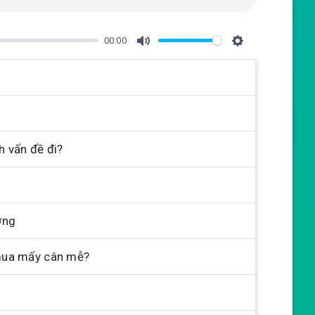
00:00
M
S
u
e
t
t
e
t
i
 vấn đề đi?
n
g
s
ờng
mua mấy cân mễ?