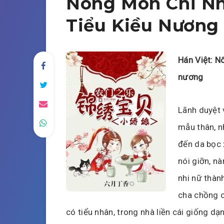
Nông Môn Chi Nh
Tiểu Kiều Nương
Hán Việt: N
nương
Lãnh duyệt 
mẫu thân, nh
đến da bọc 
nói giỡn, nà
nhi nữ thàn
cha chồng c
có tiểu nhân, trong nhà liền cái giống d