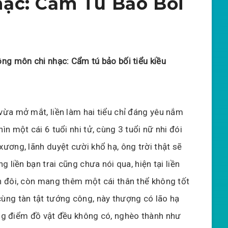
ạc: Cẩm Tú Bảo Bối
ông môn chi nhạc: Cẩm tú bảo bối tiểu kiều
vừa mở mắt, liền làm hai tiểu chỉ đáng yêu nắm
ìn một cái 6 tuổi nhi tử, cùng 3 tuổi nữ nhi đói
xương, lãnh duyệt cười khổ hạ, ông trời thật sẽ
ng liền bạn trai cũng chưa nói qua, hiện tại liền
h đôi, còn mang thêm một cái thân thể không tốt
ùng tàn tật tướng công, này thượng có lão hạ
ạng điểm đồ vật đều không có, nghèo thành như