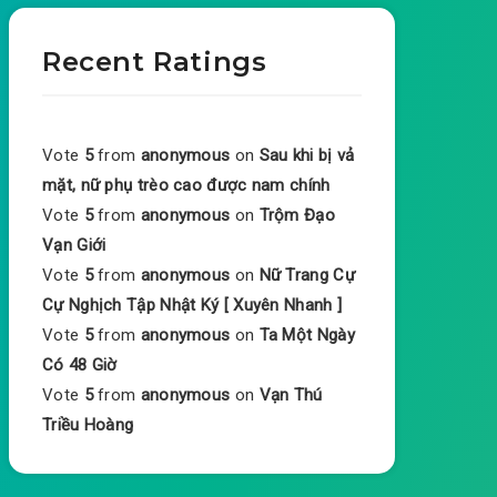
Recent Ratings
Vote
5
from
anonymous
on
Sau khi bị vả
mặt, nữ phụ trèo cao được nam chính
Vote
5
from
anonymous
on
Trộm Đạo
Vạn Giới
Vote
5
from
anonymous
on
Nữ Trang Cự
Cự Nghịch Tập Nhật Ký [ Xuyên Nhanh ]
Vote
5
from
anonymous
on
Ta Một Ngày
Có 48 Giờ
Vote
5
from
anonymous
on
Vạn Thú
Triều Hoàng