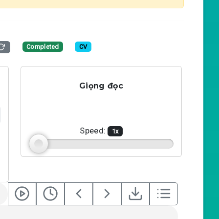
Completed
CV
Giọng đọc
Speed:
1
x