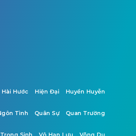
Hài Hước
Hiện Đại
Huyền Huyễn
Ngôn Tình
Quân Sự
Quan Trường
Trọng Sinh
Vô Hạn Lưu
Võng Du