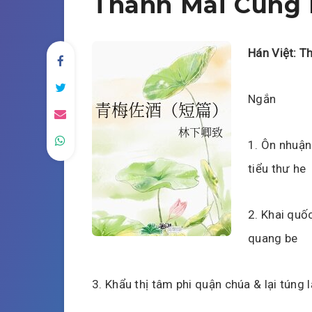
Thanh Mai Cùng
Hán Việt: T
Ngắn
1. Ôn nhuận
tiểu thư he
2. Khai quố
quang be
3. Khẩu thị tâm phi quận chúa & lại túng l