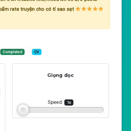
 bấm rate truyện cho có tí sao sẹt
Completed
CV
Giọng đọc
Speed:
1
x