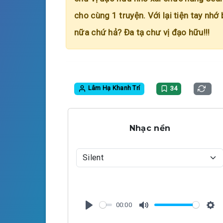
cho cùng 1 truyện. Với lại tiện tay nhớ
nữa chứ hả? Đa tạ chư vị đạo hữu!!!
Lâm Hạ Khanh Trí
34
Nhạc nền
00:00
P
M
S