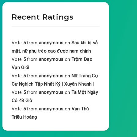
Recent Ratings
Vote
5
from
anonymous
on
Sau khi bị vả
mặt, nữ phụ trèo cao được nam chính
Vote
5
from
anonymous
on
Trộm Đạo
Vạn Giới
Vote
5
from
anonymous
on
Nữ Trang Cự
Cự Nghịch Tập Nhật Ký [ Xuyên Nhanh ]
Vote
5
from
anonymous
on
Ta Một Ngày
Có 48 Giờ
Vote
5
from
anonymous
on
Vạn Thú
Triều Hoàng