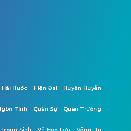
Hài Hước
Hiện Đại
Huyền Huyễn
Ngôn Tình
Quân Sự
Quan Trường
Trọng Sinh
Vô Hạn Lưu
Võng Du