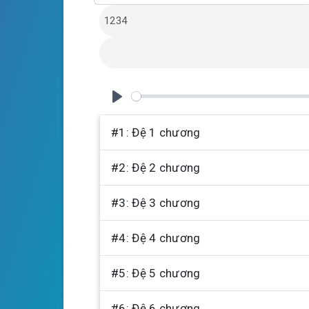
l
u
e
a
t
t
y
e
t
i
n
g
P
s
l
#1: Đệ 1 chương
a
#2: Đệ 2 chương
y
#3: Đệ 3 chương
#4: Đệ 4 chương
#5: Đệ 5 chương
#6: Đệ 6 chương