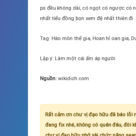
ps đều không dài, có ngọt có ngược có ng
nhất tiểu đồng bọn xem đệ nhất thiên đi
Tag: Hào môn thế gia, Hoan hỉ oan gia, D
Lập ý: Làm một cái ấm áp người
Nguồn:
wikidich.com
Rất cảm ơn chư vị đạo hữu đã báo lỗi 
đang fix nhé, không có quên đâu, đôi k
chư vị đạo hữu nhớ xài chức năng searc