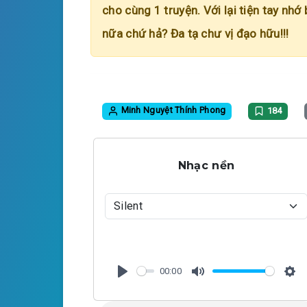
cho cùng 1 truyện. Với lại tiện tay nhớ
nữa chứ hả? Đa tạ chư vị đạo hữu!!!
Minh Nguyệt Thính Phong
184
Nhạc nền
00:00
P
M
S
l
u
e