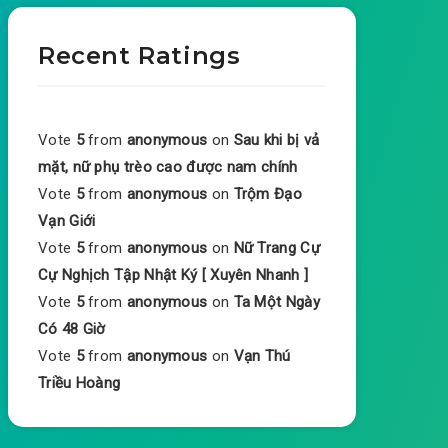
Recent Ratings
Vote
5
from
anonymous
on
Sau khi bị vả
mặt, nữ phụ trèo cao được nam chính
Vote
5
from
anonymous
on
Trộm Đạo
Vạn Giới
Vote
5
from
anonymous
on
Nữ Trang Cự
Cự Nghịch Tập Nhật Ký [ Xuyên Nhanh ]
Vote
5
from
anonymous
on
Ta Một Ngày
Có 48 Giờ
Vote
5
from
anonymous
on
Vạn Thú
Triều Hoàng