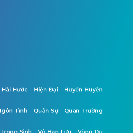
Hài Hước
Hiện Đại
Huyền Huyễn
Ngôn Tình
Quân Sự
Quan Trường
Trọng Sinh
Vô Hạn Lưu
Võng Du