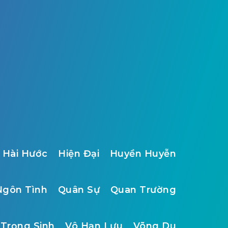
Hài Hước
Hiện Đại
Huyền Huyễn
Ngôn Tình
Quân Sự
Quan Trường
Trọng Sinh
Vô Hạn Lưu
Võng Du