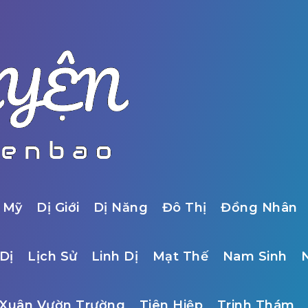
 Mỹ
Dị Giới
Dị Năng
Đô Thị
Đồng Nhân
Dị
Lịch Sử
Linh Dị
Mạt Thế
Nam Sinh
Xuân Vườn Trường
Tiên Hiệp
Trinh Thám