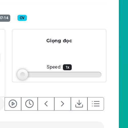
07-14
CV
Giọng đọc
Speed:
1
x