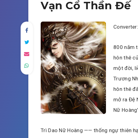
Vạn Cổ Thần Đế
Converter
800 năm tr
hôn thê củ
một đời, l
Trương Như
hôn thê đã
mở ra Đệ 
Nữ Hoàng”
Trì Dao Nữ Hoàng —— thống ngự thiên hạ,