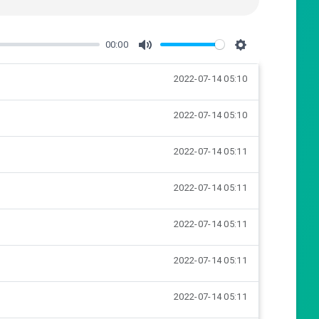
00:00
M
S
2022-07-14 05:10
u
e
t
t
2022-07-14 05:10
e
t
i
2022-07-14 05:11
n
g
2022-07-14 05:11
s
2022-07-14 05:11
2022-07-14 05:11
2022-07-14 05:11