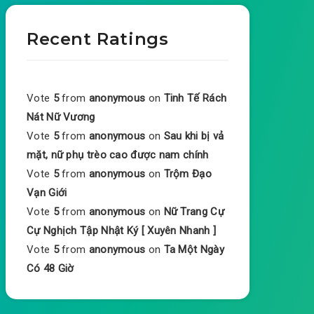
Recent Ratings
Vote
5
from
anonymous
on
Tinh Tế Rách
Nát Nữ Vương
Vote
5
from
anonymous
on
Sau khi bị vả
mặt, nữ phụ trèo cao được nam chính
Vote
5
from
anonymous
on
Trộm Đạo
Vạn Giới
Vote
5
from
anonymous
on
Nữ Trang Cự
Cự Nghịch Tập Nhật Ký [ Xuyên Nhanh ]
Vote
5
from
anonymous
on
Ta Một Ngày
Có 48 Giờ