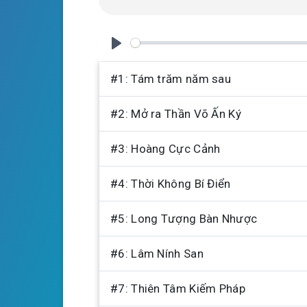
n
g
s
P
l
#1: Tám trăm năm sau
a
#2: Mở ra Thần Võ Ấn Ký
y
#3: Hoàng Cực Cảnh
#4: Thời Không Bí Điển
#5: Long Tượng Bàn Nhược
#6: Lâm Nính San
#7: Thiên Tâm Kiếm Pháp