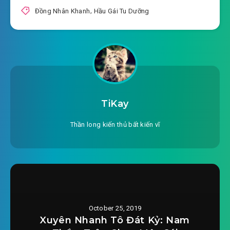
#22: 23, bá tổng tù thê hầu gái
Đồng Nhân Khanh
,
Hầu Gái Tu Dưỡng
#23: 24, bá tổng tù thê hầu gái
#24: 25, bá tổng tù thê hầu gái
#25: 26, cố tiểu thiếu gia hộ lý
#26: 27, cố tiểu thiếu gia hộ lý
TiKay
#27: 28, cố tiểu thiếu gia hộ lý
Thần long kiến thủ bất kiến vĩ
#28: 29, cố tiểu thiếu gia hộ lý
#29: 30, cố tiểu thiếu gia hộ lý
#30: 31, cố tiểu thiếu gia hộ lý
October 25, 2019
#31: 32, cố tiểu thiếu gia hộ lý
Xuyên Nhanh Tô Đát Kỷ: Nam