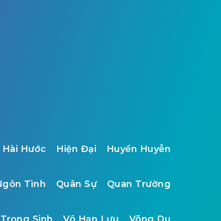
Hài Hước
Hiện Đại
Huyền Huyễn
Ngôn Tình
Quân Sự
Quan Trường
Trọng Sinh
Vô Hạn Lưu
Võng Du