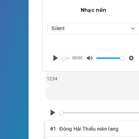
Nhạc nền
00:00
P
M
S
l
u
e
a
t
t
y
e
t
i
n
g
P
s
l
#1: Đông Hải Thiếu niên lang
a