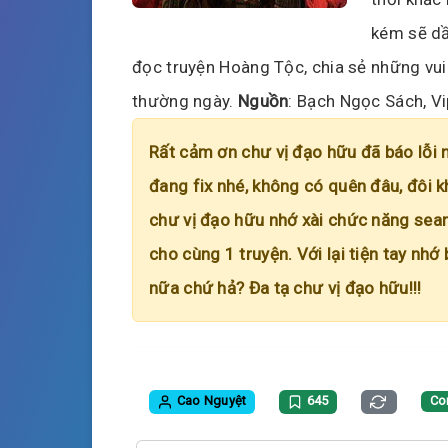
kém sẽ dầ
đọc truyện Hoàng Tộc, chia sẻ những vui
thường ngày.
Nguồn
: Bạch Ngọc Sách​, V
Rất cảm ơn chư vị đạo hữu đã báo lỗi 
đang fix nhé, không có quên đâu, đôi k
chư vị đạo hữu nhớ xài chức năng searc
cho cùng 1 truyện. Với lại tiện tay nhớ
nữa chứ hả? Đa tạ chư vị đạo hữu!!!
Cao Nguyệt
645
Co