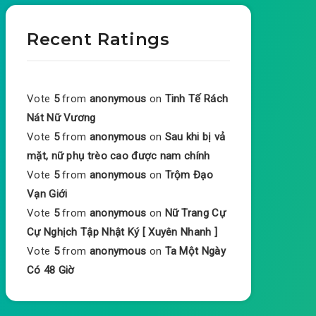
Recent Ratings
Vote
5
from
anonymous
on
Tinh Tế Rách
Nát Nữ Vương
Vote
5
from
anonymous
on
Sau khi bị vả
mặt, nữ phụ trèo cao được nam chính
Vote
5
from
anonymous
on
Trộm Đạo
Vạn Giới
Vote
5
from
anonymous
on
Nữ Trang Cự
Cự Nghịch Tập Nhật Ký [ Xuyên Nhanh ]
Vote
5
from
anonymous
on
Ta Một Ngày
Có 48 Giờ