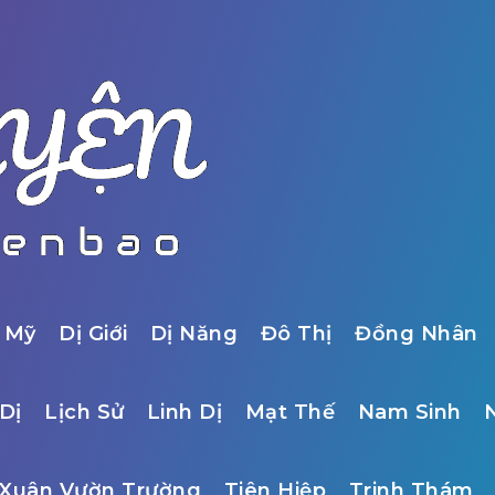
 Mỹ
Dị Giới
Dị Năng
Đô Thị
Đồng Nhân
Dị
Lịch Sử
Linh Dị
Mạt Thế
Nam Sinh
Xuân Vườn Trường
Tiên Hiệp
Trinh Thám