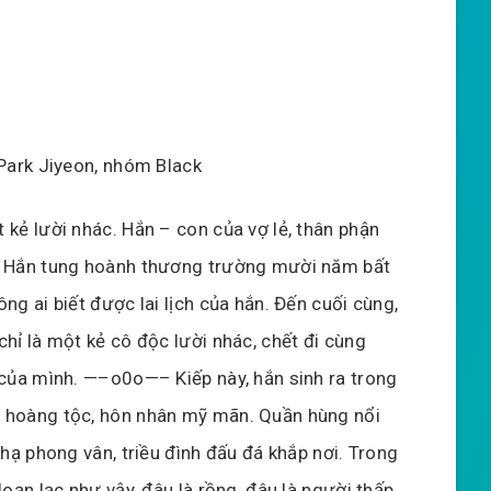
Park Jiyeon, nhóm Black
 kẻ lười nhác. Hắn – con của vợ lẻ, thân phận
 Hắn tung hoành thương trường mười năm bất
ng ai biết được lai lịch của hắn. Đến cuối cùng,
chỉ là một kẻ cô độc lười nhác, chết đi cùng
 của mình. —–o0o—– Kiếp này, hắn sinh ra trong
hoàng tộc, hôn nhân mỹ mãn. Quần hùng nổi
 hạ phong vân, triều đình đấu đá khắp nơi. Trong
loạn lạc như vậy, đâu là rồng, đâu là người thấp