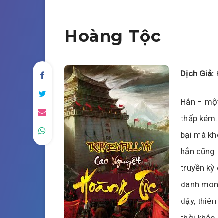
Hoàng Tộc
Dịch Giả:
Hắn – một
thấp kém.
bại mà khô
hắn cũng 
truyền kỳ
danh môn 
dậy, thiên
thời khắc 