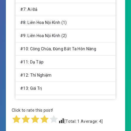
#7: Ai Đả
#8: Liên Hoa Nội Kình (1)
#9: Liên Hoa Nội Kình (2)
#10: Công Chúa, Đừng Bắt Ta Hôn Nàng
#11: Dạ Tập
#12: Thí Nghiệm
#13: Giá Trị
#14: Kim Tệ
Click to rate this post!
#15: Xung Đột
[Total:
1
Average:
4
]
#16: Án Mạng Tại Giáo Đường