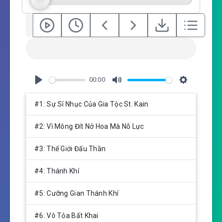
00:00
P
M
S
l
u
e
#1: Sự Sỉ Nhục Của Gia Tộc St. Kain
a
t
t
y
e
t
#2: Vì Mông Đít Nở Hoa Mà Nỗ Lực
i
n
#3: Thế Giới Đấu Thần
g
s
#4: Thánh Khí
#5: Cưỡng Gian Thánh Khí
#6: Vô Tỏa Bất Khai