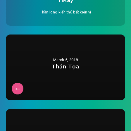
TiKay
#27: Đấu Thần Khảo Thí (1)
Thần long kiến thủ bất kiến vĩ
#28: Đấu Thần Khảo Thí (2)
#29: Quá Quan Trảm Tướng (1)
#30: Quá Quan Trảm Tướng (2)
March 5, 2018
#31: Nhập Bọn
Thần Tọa
#32: Tống Biệt
#33: Âm Thanh Báo Điềm Xấu (1)
#34: Âm Thanh Báo Điềm Xấu (2)
#35: Âm Thanh Báo Điềm Xấu (3)
#36: Lão Thần Côn (1)