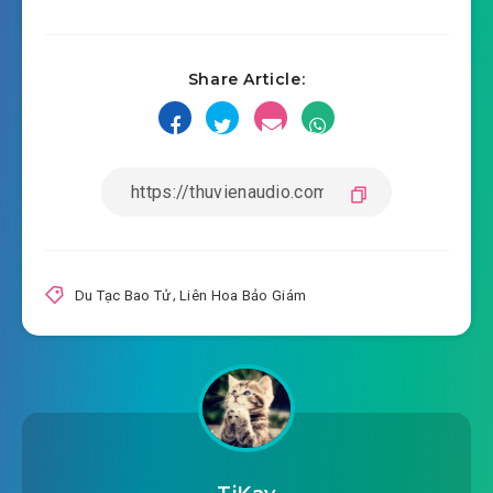
#17: Diệt Môn
Share Article:
#18: Vì Ngươi Mà Bọn Họ Bị Lột Da
#19: Ba Phần Lễ Vật
#20: Tài Sản Của Tài Chính Đại Thần
#21: Cái Bánh Lớn
#22: Báo Đáp
Du Tạc Bao Tử
,
Liên Hoa Bảo Giám
#23: Giao Dịch Và Tìm Cừu
#24: Khảo Thí Chết Người
#25: Tiểu Thư, Xin Tự Trọng
#26: Dây Chuyền