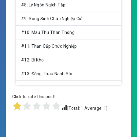
#8: Lý Ngôn Ngịch Tập
#9: Song Sinh Chức Nghiệp Giả
#10: Mau Thu Thần Thông
#11: Thần Cấp Chức Nghiệp
#12: Bí Kho
#13: Đồng Thau Nanh Sói
#14: Chư Gia Tặng Lễ
Click to rate this post!
#15: Tinh Thần Trấn Hải Kinh
[Total:
1
Average:
1
]
#16: Quy Nguyên Quy Nguyên
#17: Tam Môn Nguyên Kỹ