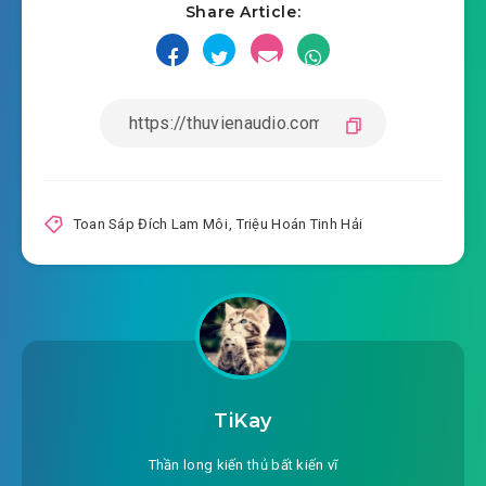
Share Article:
#18: Tinh Dạ Đảo
#19: Đệ Nhất Triệu Hoán Linh Sủng
#20: Hoang Lang
#21: Thiếu Chút Nữa Đột Phá
#22: Hắc Xà Giác
Toan Sáp Đích Lam Môi
,
Triệu Hoán Tinh Hải
#23: Hắc Văn Xà
#24: Ra Đi Hoang Lang
#25: Cái Gọi Cầu Phú Quý Trong Nguy Hiểm
#26: Trân Lung Kỳ Thủ
TiKay
#27: Đánh Chết
Thần long kiến thủ bất kiến vĩ