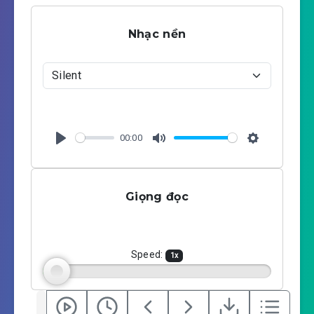
Nhạc nền
00:00
P
M
S
l
u
e
a
t
t
Giọng đọc
y
e
t
i
n
g
Speed:
1
x
s