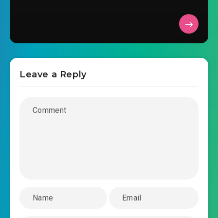
#38: Phong Vân Dũng Động
#39: Linh Tâm Đằng
#40: Thăm Dò
Leave a Reply
#41: Đường Này Không Thông
#42: Giao Chiến
#43: Đại Phát Thần Uy
#44: Vũ Đảo Thủ Tịch
#45: Thực Lực Tăng Mạnh
#46: Ngọc Hoàng
#47: Thần Mộc Giới