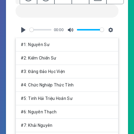
00:00
P
M
S
l
u
e
#1: Nguyên Sư
a
t
t
y
e
t
#2: Kiếm Chiến Sư
i
n
#3: Đằng Đảo Học Viện
g
s
#4: Chức Nghiệp Thức Tỉnh
#5: Tinh Hải Triệu Hoán Sư
#6: Nguyên Thạch
#7: Khải Nguyên