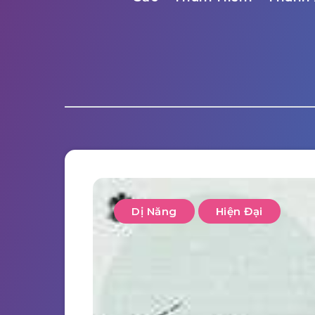
Dị Năng
Hiện Đại