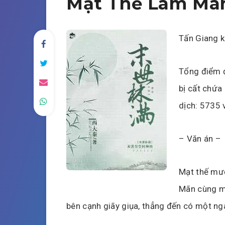
Mạt Thế Lâm Mã
Tấn Giang k
Tổng điểm đ
bị cất chứa
dịch: 5735 
– Văn án –
Mạt thế mư
Mãn cùng mụ
bên cạnh giãy giụa, thẳng đến có một ng