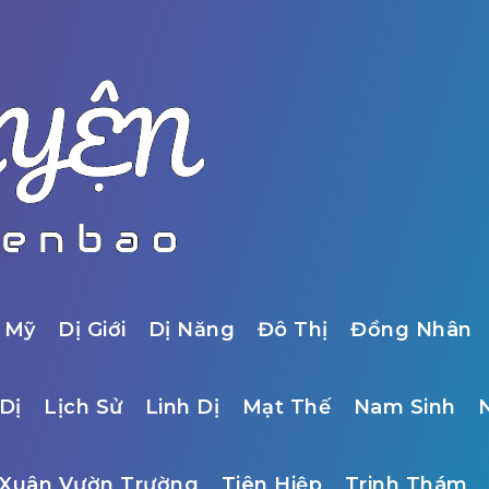
 Mỹ
Dị Giới
Dị Năng
Đô Thị
Đồng Nhân
Dị
Lịch Sử
Linh Dị
Mạt Thế
Nam Sinh
Xuân Vườn Trường
Tiên Hiệp
Trinh Thám