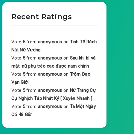
Recent Ratings
Vote
5
from
anonymous
on
Tinh Tế Rách
Nát Nữ Vương
Vote
5
from
anonymous
on
Sau khi bị vả
mặt, nữ phụ trèo cao được nam chính
Vote
5
from
anonymous
on
Trộm Đạo
Vạn Giới
Vote
5
from
anonymous
on
Nữ Trang Cự
Cự Nghịch Tập Nhật Ký [ Xuyên Nhanh ]
Vote
5
from
anonymous
on
Ta Một Ngày
Có 48 Giờ