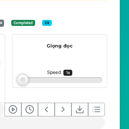
4
Completed
CV
Giọng đọc
Speed:
1
x