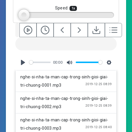
g
Speed:
1
x
s
00:00
P
M
S
l
u
e
nghe-si-nha-ta-man-cap-trong-sinh-gioi-giai-
a
t
t
2019-12-25 08:39
tri-chuong-0001.mp3
y
e
t
i
nghe-si-nha-ta-man-cap-trong-sinh-gioi-giai-
n
2019-12-25 08:39
tri-chuong-0002.mp3
g
s
nghe-si-nha-ta-man-cap-trong-sinh-gioi-giai-
2019-12-25 08:40
tri-chuong-0003.mp3