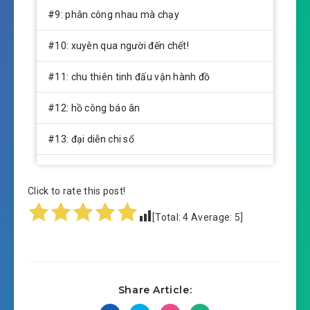
#9: phân công nhau mà chạy
#10: xuyên qua người đến chết!
#11: chu thiên tinh đấu vận hành đồ
#12: hồ công báo ân
#13: đại diễn chi sổ
#14: động phủ linh trì
Click to rate this post!
#15: thiên cơ một đường
[Total:
4
Average:
5
]
#16: quân thiên xem
#17: không xong đích thời đại
Share Article:
#18: không xong đích thời đại 2