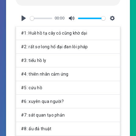
00:00
P
M
S
l
u
e
#1: Huề hồ tạ cây cỏ cũng khờ dại
a
t
t
y
e
t
#2: rất sơ long hổ đại đan lôi pháp
i
n
#3: tiểu hồ ly
g
s
#4: thiên nhân cảm ứng
#5: cứu hồ
#6: xuyên qua người?
#7: sát quan tạo phản
#8: ẩu đả thuật