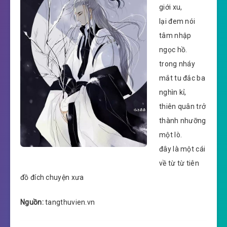
giới xu,
lại đem nói
tâm nhập
ngọc hồ.
trong nháy
mắt tu đắc ba
nghìn kỉ,
thiên quân trở
thành nhưỡng
một lò.
đây là một cái
về từ từ tiên
đồ đích chuyện xưa
Nguồn:
tangthuvien.vn