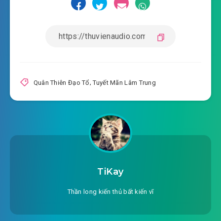
#19: bầu trời một ngày, nhân gian một năm
#20: quân thiên xem đích bên ngoài đệ tử
#21: thế giới đích ác ý!
#22: giật mình nếu mộng
Quân Thiên Đạo Tổ
,
Tuyết Mãn Lâm Trung
#23: trong nhà có hồ ly
#24: tân nhậm huyền úy
#25: ngọc tủy
#26: tánh mạng song tu
TiKay
#27: xuất thần dự tiệc
Thần long kiến thủ bất kiến vĩ
#28: hồ gia đêm yến