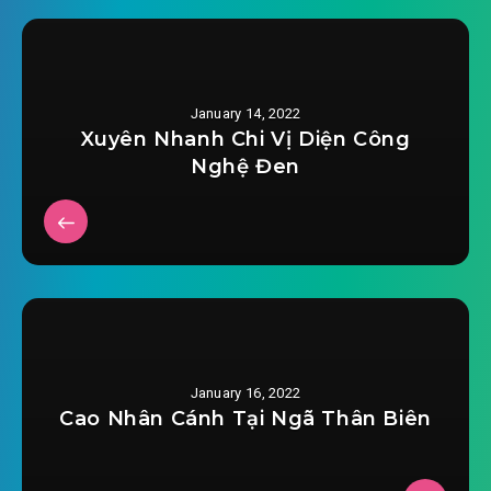
#29: cả ngày thần binh
#30: người nào chặn đường?
January 14, 2022
#31: cả ngày nói sứ giả
Xuyên Nhanh Chi Vị Diện Công
Nghệ Đen
#32: không hài lòng
#33: nhữ dám hạ độc?
#34: chín ngày
#35: hủy thi diệt tích
#36: thượng vị giả
January 16, 2022
Cao Nhân Cánh Tại Ngã Thân Biên
#37: bẫy rập!
#38: thanh hạt sen